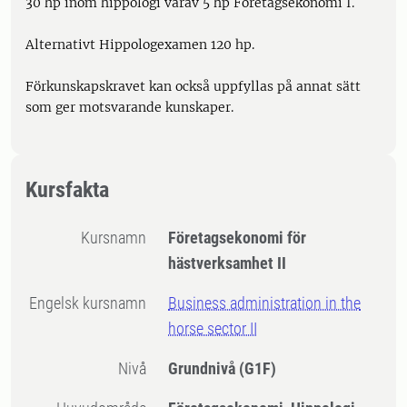
30 hp inom hippologi varav 5 hp Företagsekonomi I.
Alternativt Hippologexamen 120 hp.
Förkunskapskravet kan också uppfyllas på annat sätt
som ger motsvarande kunskaper.
Kursfakta
Kursnamn
Företagsekonomi för
hästverksamhet II
Engelsk kursnamn
Business administration in the
horse sector II
Nivå
Grundnivå
(G1F)