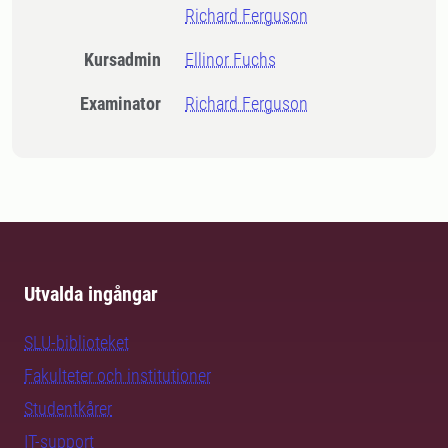
Richard Ferguson
Kursadmin
Ellinor Fuchs
Examinator
Richard Ferguson
Utvalda ingångar
SLU-biblioteket
Fakulteter och institutioner
Studentkårer
IT-support