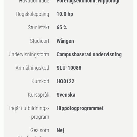
Huvudområde
Företagsekonomi, Hippologi
högskolepoäng
10.0 hp
Studietakt
65 %
Studieort
Wången
Undervisningsform
Campusbaserad undervisning
Anmälningskod
SLU-10088
Kurskod
HO0122
Kursspråk
Svenska
Ingår i utbildnings-
Hippologprogrammet
program
Ges som
Nej