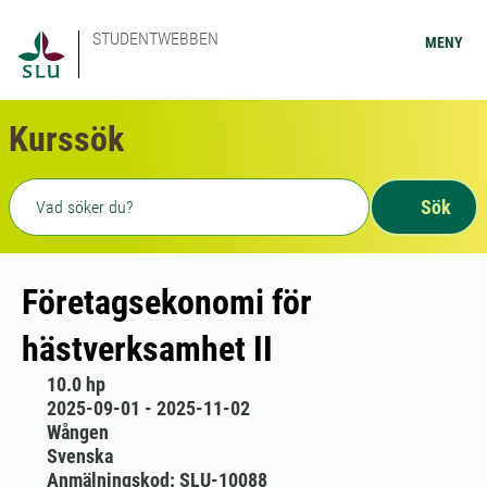
STUDENTWEBBEN
MENY
Kurssök
Fritext sökning
Sök
Företagsekonomi för
hästverksamhet II
10.0 hp
2025-09-01 - 2025-11-02
Wången
Svenska
Anmälningskod: SLU-10088