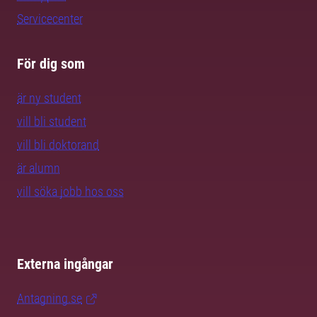
Servicecenter
För dig som
är ny student
vill bli student
vill bli doktorand
är alumn
vill söka jobb hos oss
Externa ingångar
Antagning.se