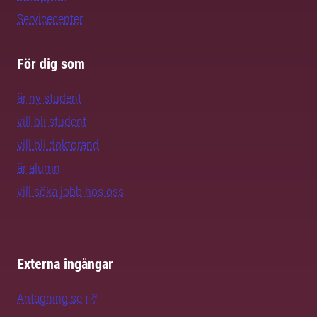
Servicecenter
För dig som
är ny student
vill bli student
vill bli doktorand
är alumn
vill söka jobb hos oss
Externa ingångar
Antagning.se