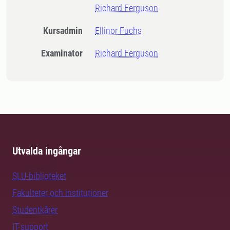
Richard Ferguson
Kursadmin
Ellinor Fuchs
Examinator
Richard Ferguson
Utvalda ingångar
SLU-biblioteket
Fakulteter och institutioner
Studentkårer
IT-support