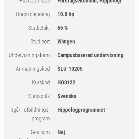
Huvudområde
Företagsekonomi, Hippologi
högskolepoäng
10.0 hp
Studietakt
65 %
Studieort
Wången
Undervisningsform
Campusbaserad undervisning
Anmälningskod
SLU-10205
Kurskod
HO0122
Kursspråk
Svenska
Ingår i utbildnings-
Hippologprogrammet
program
Ges som
Nej