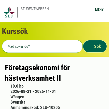
STUDENTWEBBEN
MENY
Kurssök
Fritext sökning
Sök
Företagsekonomi för
hästverksamhet II
10.0 hp
2026-08-31 - 2026-11-01
Wången
Svenska
Anmälningskod: SLU-10205