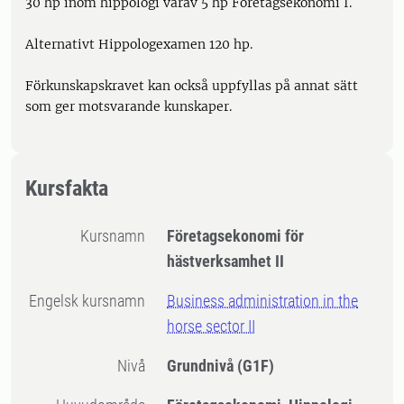
30 hp inom hippologi varav 5 hp Företagsekonomi I.
Alternativt Hippologexamen 120 hp.
Förkunskapskravet kan också uppfyllas på annat sätt
som ger motsvarande kunskaper.
Kursfakta
Kursnamn
Företagsekonomi för
hästverksamhet II
Engelsk kursnamn
Business administration in the
horse sector II
Nivå
Grundnivå
(G1F)