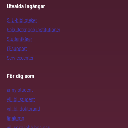
Utvalda ingångar
SLU-biblioteket
Fakulteter och institutioner
Studentkårer
IT-support
Servicecenter
För dig som
är ny student
vill bli student
vill bli doktorand
är alumn
vill söka jobb hos oss