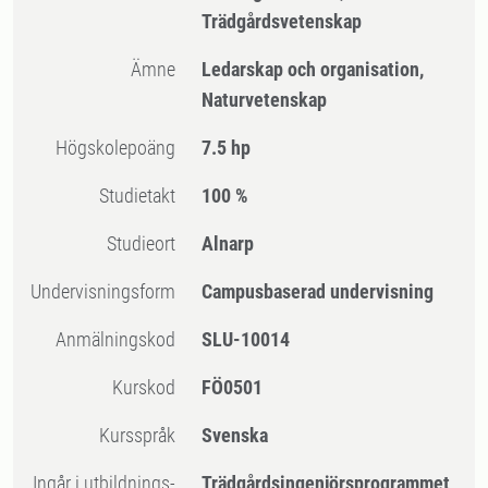
Trädgårdsvetenskap
Ämne
Ledarskap och organisation,
Naturvetenskap
högskolepoäng
7.5 hp
Studietakt
100 %
Studieort
Alnarp
Undervisningsform
Campusbaserad undervisning
Anmälningskod
SLU-10014
Kurskod
FÖ0501
Kursspråk
Svenska
Ingår i utbildnings-
Trädgårdsingenjörsprogrammet