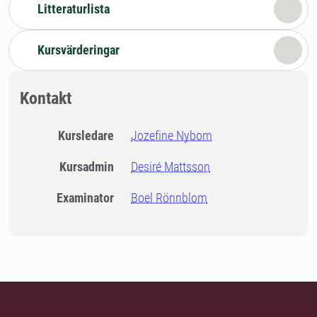
Litteraturlista
Kursvärderingar
Kontakt
Kursledare
Jozefine Nybom
Kursadmin
Desiré Mattsson
Examinator
Boel Rönnblom