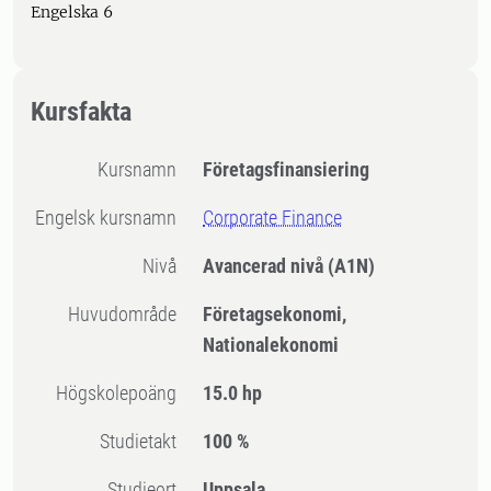
Engelska 6
Kursfakta
Kursnamn
Företagsfinansiering
Engelsk kursnamn
Corporate Finance
Nivå
Avancerad nivå
(A1N)
Huvudområde
Företagsekonomi,
Nationalekonomi
högskolepoäng
15.0 hp
Studietakt
100 %
Studieort
Uppsala