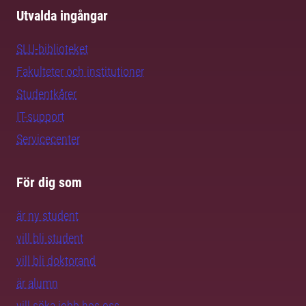
Utvalda ingångar
SLU-biblioteket
Fakulteter och institutioner
Studentkårer
IT-support
Servicecenter
För dig som
är ny student
vill bli student
vill bli doktorand
är alumn
vill söka jobb hos oss