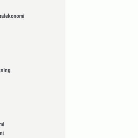
nalekonomi
sning
mi
mi