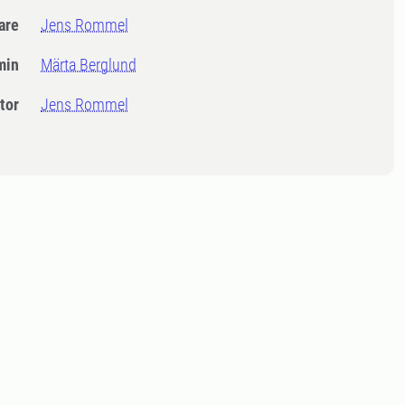
dare
Jens Rommel
min
Märta Berglund
tor
Jens Rommel