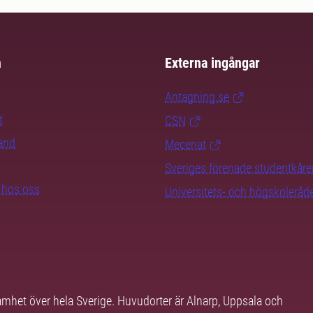
m
Externa ingångar
Antagning.se
t
CSN
rand
Mecenat
Sveriges förenade studentkåre
b hos oss
Universitets- och högskoleråd
samhet över hela Sverige. Huvudorter är Alnarp, Uppsala och