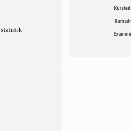
Kursle
Kursad
statistik
Examina