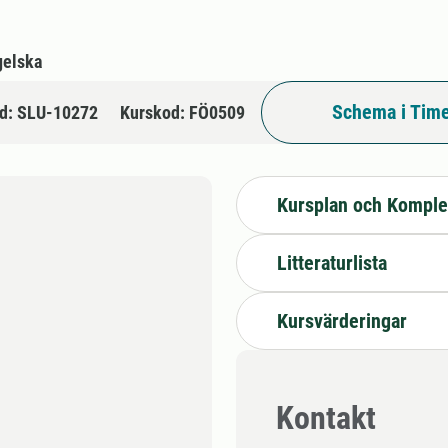
gelska
Schema i Time
d: SLU-10272
Kurskod: FÖ0509
Kursplan och Komple
Litteraturlista
Kursvärderingar
Kontakt