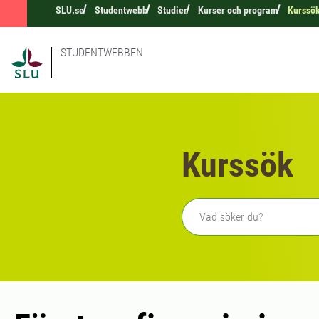
SLU.se
Studentwebb
Studier
Kurser och program
Kurssö
STUDENTWEBBEN
Kurssök
Fritext sökning