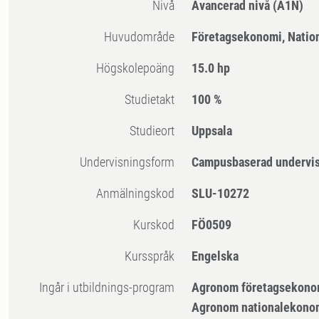
Nivå
Avancerad nivå
(A1N)
Huvudområde
Företagsekonomi, Natio
högskolepoäng
15.0 hp
Studietakt
100 %
Studieort
Uppsala
Undervisningsform
Campusbaserad undervi
Anmälningskod
SLU-10272
Kurskod
FÖ0509
Kursspråk
Engelska
Ingår i utbildnings-program
Agronom företagsekono
Agronom nationalekono