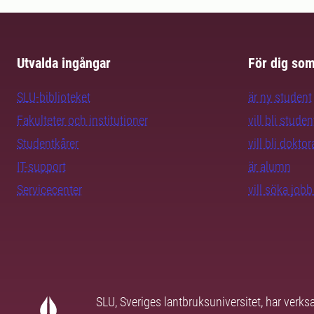
Utvalda ingångar
För dig so
SLU-biblioteket
är ny student
Fakulteter och institutioner
vill bli studen
Studentkårer
vill bli dokto
IT-support
är alumn
Servicecenter
vill söka job
SLU, Sveriges lantbruksuniversitet, har verk