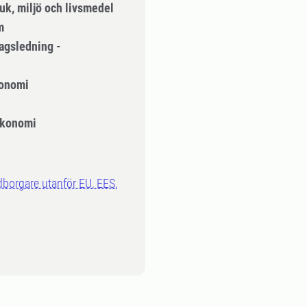
uk, miljö och livsmedel
m
agsledning -
onomi
ekonomi
dborgare utanför EU, EES,