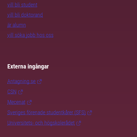
vill bli student
vill bli doktorand
är alumn
vill söka jobb hos oss
Externa ingångar
Antagning.se
CSN
Mecenat
Sveriges förenade studentkårer (SFS)
Universitets- och högskolerådet