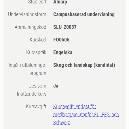
Studieort
Alnarp
Undervisningsform
Campusbaserad undervisning
Anmälningskod
SLU-20037
Kurskod
FÖ0506
Kursspråk
Engelska
Ingår i utbildnings-
Skog och landskap (kandidat)
program
Ges som
Ja
fristående kurs
Kursavgift
Kursavgift, endast för
medborgare utanför EU, EES, och
Schweiz