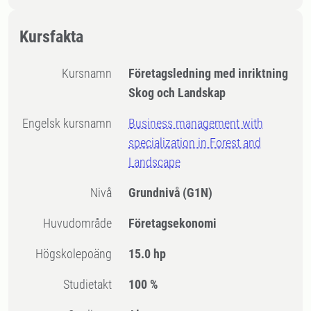
Kursfakta
Kursnamn
Företagsledning med inriktning
Skog och Landskap
Engelsk kursnamn
Business management with
specialization in Forest and
Landscape
Nivå
Grundnivå
(G1N)
Huvudområde
Företagsekonomi
högskolepoäng
15.0 hp
Studietakt
100 %