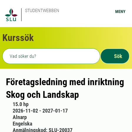
STUDENTWEBBEN
MENY
Kurssök
Fritext sökning
Sök
Företagsledning med inriktning
Skog och Landskap
15.0 hp
2026-11-02 - 2027-01-17
Alnarp
Engelska
Anmälningskod: SLU-20037