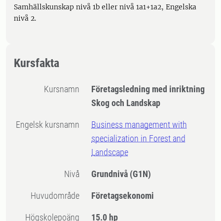
Samhällskunskap nivå 1b eller nivå 1a1+1a2, Engelska
nivå 2.
Kursfakta
Kursnamn
Företagsledning med inriktning
Skog och Landskap
Engelsk kursnamn
Business management with
specialization in Forest and
Landscape
Nivå
Grundnivå
(G1N)
Huvudområde
Företagsekonomi
högskolepoäng
15.0 hp