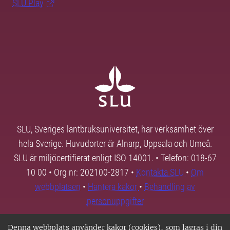
SLU Play
SLU, Sveriges lantbruksuniversitet, har verksamhet över
hela Sverige. Huvudorter är Alnarp, Uppsala och Umeå.
SLU är miljöcertifierat enligt ISO 14001. • Telefon: 018-67
10 00 • Org nr: 202100-2817 •
Kontakta SLU
•
Om
webbplatsen
•
Hantera kakor
•
Behandling av
personuppgifter
Denna webbplats använder kakor (cookies), som lagras i din