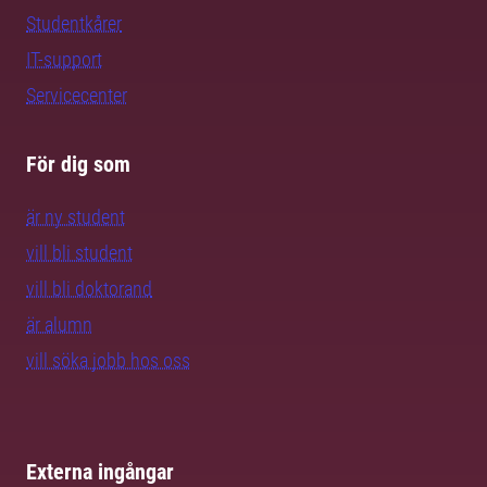
Studentkårer
IT-support
Servicecenter
För dig som
är ny student
vill bli student
vill bli doktorand
är alumn
vill söka jobb hos oss
Externa ingångar