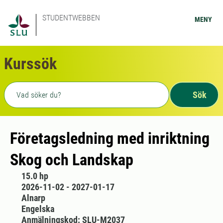
STUDENTWEBBEN
MENY
Kurssök
Fritext sökning
Sök
Företagsledning med inriktning
Skog och Landskap
15.0 hp
2026-11-02 - 2027-01-17
Alnarp
Engelska
Anmälningskod: SLU-M2037