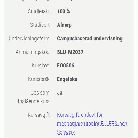
Studietakt
100 %
Studieort
Alnarp
Undervisningsform
Campusbaserad undervisning
Anmälningskod
SLU-M2037
Kurskod
FÖ0506
Kursspråk
Engelska
Ges som
Ja
fristående kurs
Kursavgift
Kursavgift, endast för
medborgare utanför EU, EES, och
Schweiz