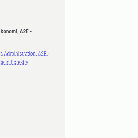
ekonomi, A2E -
ss Administration, A2E -
ce in Forestry