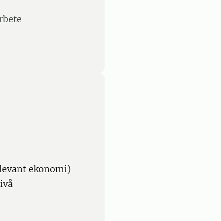
rbete
elevant ekonomi)
ivå