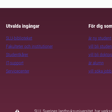
Utvalda ingångar
För dig so
SLU-biblioteket
är ny student
Fakulteter och institutioner
vill bli studen
Studentkårer
vill bli dokto
IT-support
är alumn
Servicecenter
vill söka job
SLU, Sveriges lantbruksuniversitet, har verk