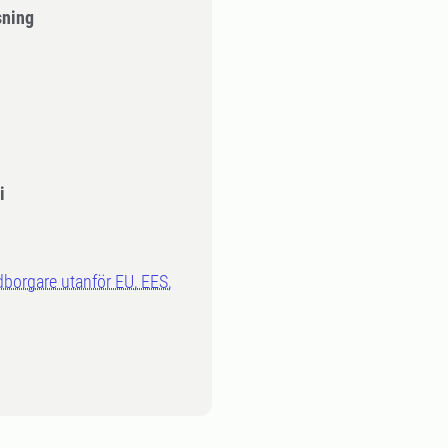
sning
i
dborgare utanför EU, EES,