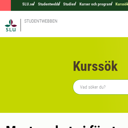
SLU.se
Studentwebb
Studier
Kurser och program
Kurssö
STUDENTWEBBEN
Kurssök
Fritext sökning