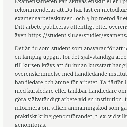
Examensarbeten kan skrivas enskilt eller i pa
rekommenderar att Du har läst en metodkurs
examensarbeteskursen, och 5 hp metod är et
Ditt arbete publiceras offentligt efter över
även https://student.slu.se/studier/examens
Det är du som student som ansvarar för att id
en lämplig uppgift för det självständiga arbet
till kursen krävs att du innan kursstart har g
överenskommelse med handledande institu
handledare och ämne för arbetet. Ta därför i
med kursledare eller tänkbar handledare om
göra självständigt arbete vid en institution. 
informera om vilken anmälningskod som gäl
praktiskt kring genomförandet, t. ex. vid vil
genomföras.