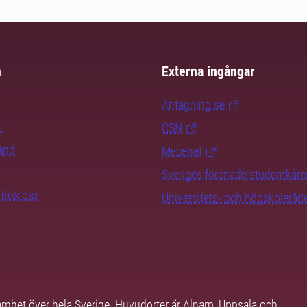
m
Externa ingångar
Antagning.se
t
CSN
rand
Mecenat
Sveriges förenade studentkåre
b hos oss
Universitets- och högskoleråd
samhet över hela Sverige. Huvudorter är Alnarp, Uppsala och