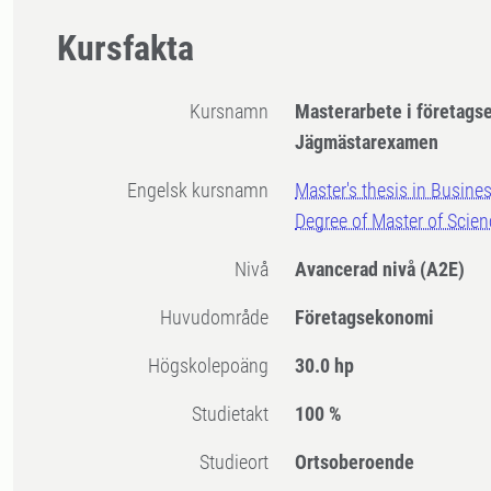
Kursfakta
Kursnamn
Masterarbete i företags
Jägmästarexamen
Engelsk kursnamn
Master's thesis in Busine
Degree of Master of Scien
Nivå
Avancerad nivå
(A2E)
Huvudområde
Företagsekonomi
högskolepoäng
30.0 hp
Studietakt
100 %
Studieort
Ortsoberoende