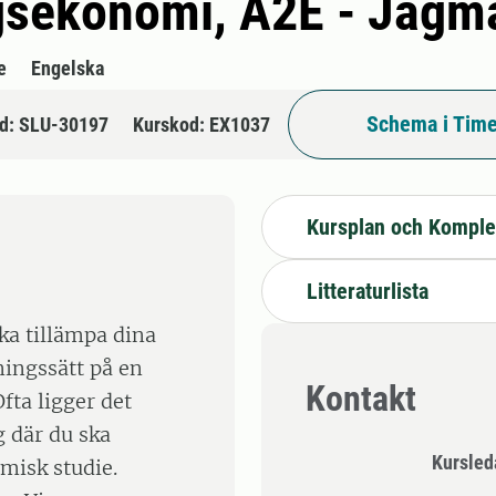
agsekonomi, A2E - Jäg
e
Engelska
Schema i Time
d: SLU-30197
Kurskod: EX1037
Kursplan och Komple
Litteraturlista
ska tillämpa dina
ningssätt på en
Kontakt
fta ligger det
g där du ska
Kursle
misk studie.