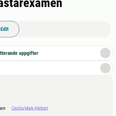
mästarexamen
Edit
tterande uppgifter
dare
Cecilia Mark-Herbert