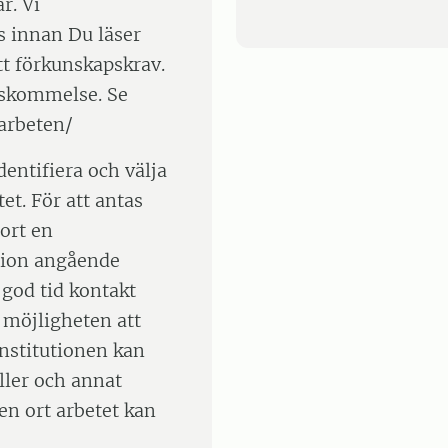
r. Vi
 innan Du läser
t förkunskapskrav.
enskommelse. Se
arbeten/
entifiera och välja
et. För att antas
jort en
tion angående
 god tid kontakt
 möjligheten att
Institutionen kan
ler och annat
ken ort arbetet kan