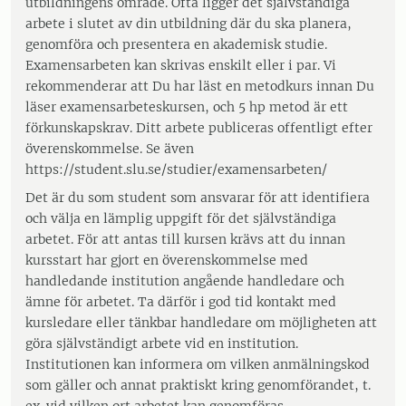
utbildningens område. Ofta ligger det självständiga
arbete i slutet av din utbildning där du ska planera,
genomföra och presentera en akademisk studie.
Examensarbeten kan skrivas enskilt eller i par. Vi
rekommenderar att Du har läst en metodkurs innan Du
läser examensarbeteskursen, och 5 hp metod är ett
förkunskapskrav. Ditt arbete publiceras offentligt efter
överenskommelse. Se även
https://student.slu.se/studier/examensarbeten/
Det är du som student som ansvarar för att identifiera
och välja en lämplig uppgift för det självständiga
arbetet. För att antas till kursen krävs att du innan
kursstart har gjort en överenskommelse med
handledande institution angående handledare och
ämne för arbetet. Ta därför i god tid kontakt med
kursledare eller tänkbar handledare om möjligheten att
göra självständigt arbete vid en institution.
Institutionen kan informera om vilken anmälningskod
som gäller och annat praktiskt kring genomförandet, t.