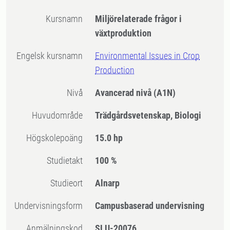
Kursnamn
Miljörelaterade frågor i
växtproduktion
Engelsk kursnamn
Environmental Issues in Crop
Production
Nivå
Avancerad nivå
(A1N)
Huvudområde
Trädgårdsvetenskap, Biologi
högskolepoäng
15.0 hp
Studietakt
100 %
Studieort
Alnarp
Undervisningsform
Campusbaserad undervisning
Anmälningskod
SLU-20076