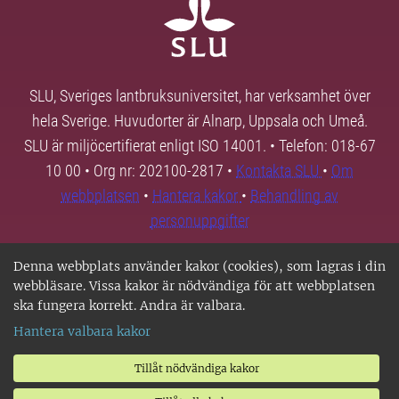
SLU, Sveriges lantbruksuniversitet, har verksamhet över
hela Sverige. Huvudorter är Alnarp, Uppsala och Umeå.
SLU är miljöcertifierat enligt ISO 14001. • Telefon: 018-67
10 00 • Org nr: 202100-2817 •
Kontakta SLU
•
Om
webbplatsen
•
Hantera kakor
•
Behandling av
personuppgifter
Denna webbplats använder kakor (cookies), som lagras i din
webbläsare. Vissa kakor är nödvändiga för att webbplatsen
ska fungera korrekt. Andra är valbara.
Hantera valbara kakor
Tillåt nödvändiga kakor