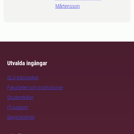
Mårtensson
Utvalda ingångar
SLU-biblioteket
Fakulteter och institutioner
Studentkårer
IT-support
Servicecenter