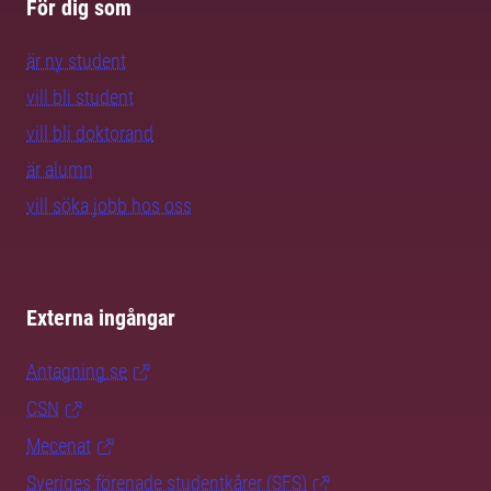
För dig som
är ny student
vill bli student
vill bli doktorand
är alumn
vill söka jobb hos oss
Externa ingångar
Antagning.se
CSN
Mecenat
Sveriges förenade studentkårer (SFS)