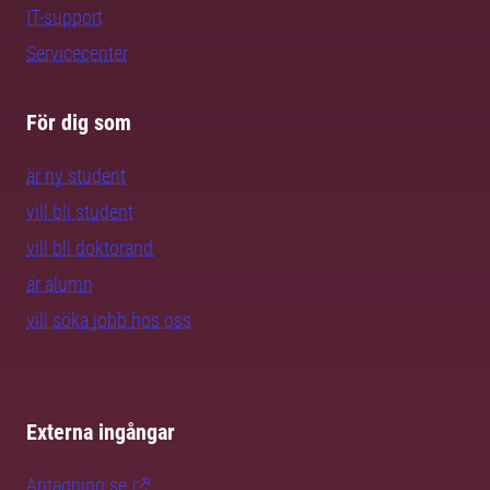
IT-support
Servicecenter
För dig som
är ny student
vill bli student
vill bli doktorand
är alumn
vill söka jobb hos oss
Externa ingångar
Antagning.se