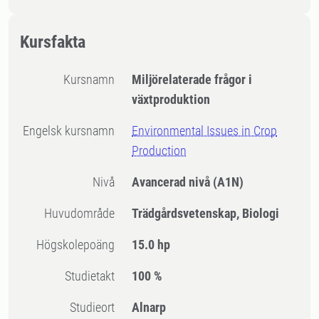
Kursfakta
Kursnamn
Miljörelaterade frågor i
växtproduktion
Engelsk kursnamn
Environmental Issues in Crop
Production
Nivå
Avancerad nivå
(A1N)
Huvudområde
Trädgårdsvetenskap, Biologi
högskolepoäng
15.0 hp
Studietakt
100 %
Studieort
Alnarp