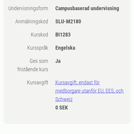
Undervisningsform
Campusbaserad undervisning
Anmälningskod
SLU-M2180
Kurskod
BI1283
Kursspråk
Engelska
Ges som
Ja
fristående kurs
Kursavgift
Kursavgift, endast för
medborgare utanför EU, EES, och
Schweiz
0 SEK