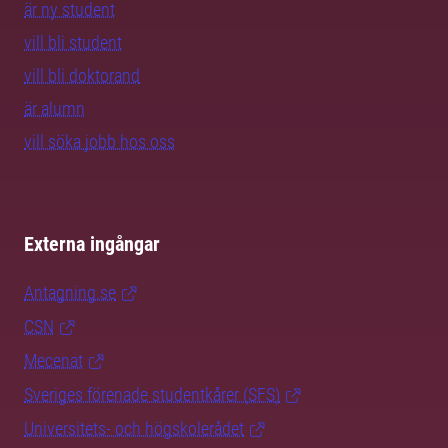
är ny student
vill bli student
vill bli doktorand
är alumn
vill söka jobb hos oss
Externa ingångar
Antagning.se
CSN
Mecenat
Sveriges förenade studentkårer (SFS)
Universitets- och högskolerådet