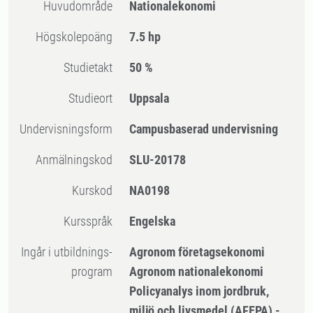
Huvudområde
Nationalekonomi
högskolepoäng
7.5 hp
Studietakt
50 %
Studieort
Uppsala
Undervisningsform
Campusbaserad undervisning
Anmälningskod
SLU-20178
Kurskod
NA0198
Kursspråk
Engelska
Ingår i utbildnings-
Agronom företagsekonomi
program
Agronom nationalekonomi
Policyanalys inom jordbruk,
miljö och livsmedel (AFEPA) -