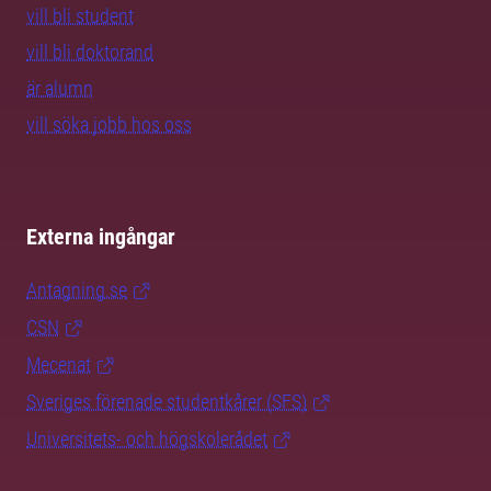
vill bli student
vill bli doktorand
är alumn
vill söka jobb hos oss
Externa ingångar
Antagning.se
CSN
Mecenat
Sveriges förenade studentkårer (SFS)
Universitets- och högskolerådet