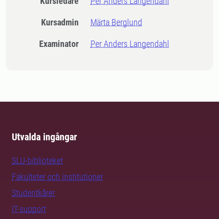
Kursledare
Per Anders Langendahl
Kursadmin
Märta Berglund
Examinator
Per Anders Langendahl
Utvalda ingångar
SLU-biblioteket
Fakulteter och institutioner
Studentkårer
IT-support