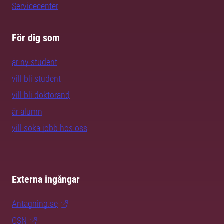
Servicecenter
För dig som
är ny student
vill bli student
vill bli doktorand
är alumn
vill söka jobb hos oss
Externa ingångar
Antagning.se
CSN