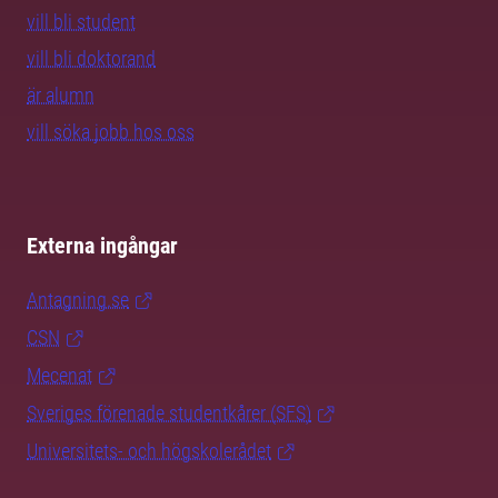
vill bli student
vill bli doktorand
är alumn
vill söka jobb hos oss
Externa ingångar
Antagning.se
CSN
Mecenat
Sveriges förenade studentkårer (SFS)
Universitets- och högskolerådet