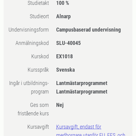
Studietakt
100 %
Studieort
Alnarp
Undervisningsform
Campusbaserad undervisning
Anmälningskod
SLU-40045
Kurskod
EX1018
Kursspråk
Svenska
Ingår i utbildnings-
Lantmästarprogrammet
program
Lantmästarprogrammet
Ges som
Nej
fristående kurs
Kursavgift
Kursavgift, endast för
medborgare utanför EU, EES, och