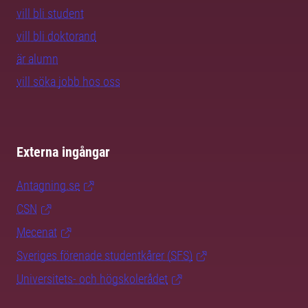
vill bli student
vill bli doktorand
är alumn
vill söka jobb hos oss
Externa ingångar
Antagning.se
CSN
Mecenat
Sveriges förenade studentkårer (SFS)
Universitets- och högskolerådet