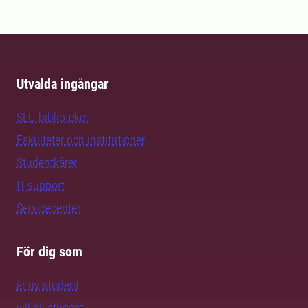
Utvalda ingångar
SLU-biblioteket
Fakulteter och institutioner
Studentkårer
IT-support
Servicecenter
För dig som
är ny student
vill bli student