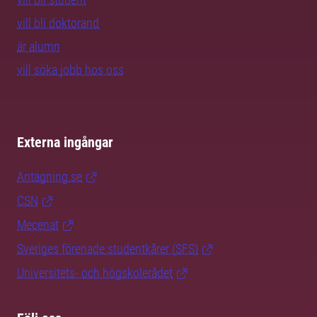
vill bli doktorand
är alumn
vill söka jobb hos oss
Externa ingångar
Antagning.se
CSN
Mecenat
Sveriges förenade studentkårer (SFS)
Universitets- och högskolerådet