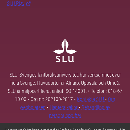
SLU Play
SLU, Sveriges lantbruksuniversitet, har verksamhet över
hela Sverige. Huvudorter är Alnarp, Uppsala och Umeå.
SLU är miljöcertifierat enligt ISO 14001. • Telefon: 018-67
10 00 • Org nr: 202100-2817 •
Kontakta SLU
•
Om
webbplatsen
•
Hantera kakor
•
Behandling av
personuppgifter