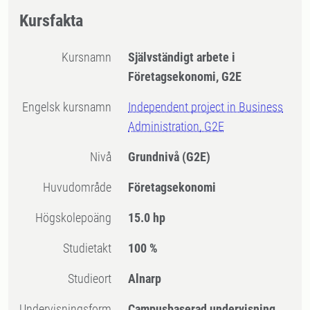
Kursfakta
Kursnamn
Självständigt arbete i
Företagsekonomi, G2E
Engelsk kursnamn
Independent project in Business
Administration, G2E
Nivå
Grundnivå
(G2E)
Huvudområde
Företagsekonomi
högskolepoäng
15.0 hp
Studietakt
100 %
Studieort
Alnarp
Undervisningsform
Campusbaserad undervisning