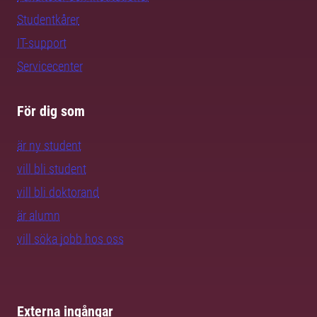
Studentkårer
IT-support
Servicecenter
För dig som
är ny student
vill bli student
vill bli doktorand
är alumn
vill söka jobb hos oss
Externa ingångar