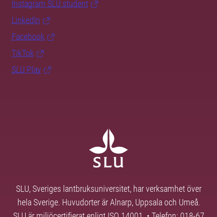
Instagram SLU.student
LinkedIn
Facebook
TikTok
SLU Play
SLU, Sveriges lantbruksuniversitet, har verksamhet över
hela Sverige. Huvudorter är Alnarp, Uppsala och Umeå.
SLU är miljöcertifierat enligt ISO 14001. • Telefon: 018-67