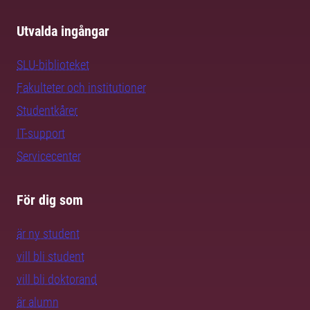
Utvalda ingångar
SLU-biblioteket
Fakulteter och institutioner
Studentkårer
IT-support
Servicecenter
För dig som
är ny student
vill bli student
vill bli doktorand
är alumn