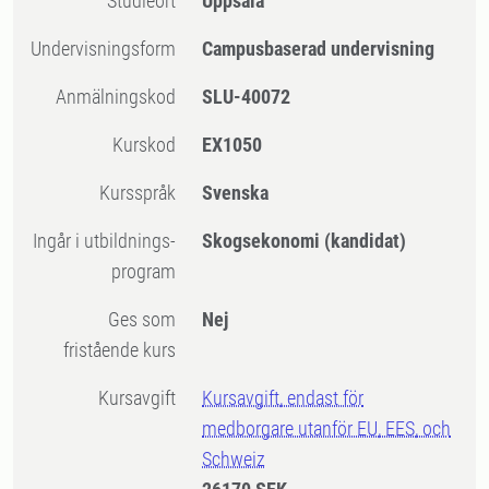
Studieort
Uppsala
Undervisningsform
Campusbaserad undervisning
Anmälningskod
SLU-40072
Kurskod
EX1050
Kursspråk
Svenska
Ingår i utbildnings-
Skogsekonomi (kandidat)
program
Ges som
Nej
fristående kurs
Kursavgift
Kursavgift, endast för
medborgare utanför EU, EES, och
Schweiz