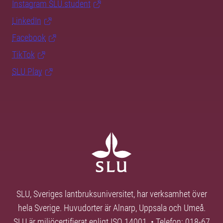
Instagram SLU.student
LinkedIn
Facebook
TikTok
SLU Play
SLU, Sveriges lantbruksuniversitet, har verksamhet över
hela Sverige. Huvudorter är Alnarp, Uppsala och Umeå.
SLU är miljöcertifierat enligt ISO 14001. • Telefon: 018-67