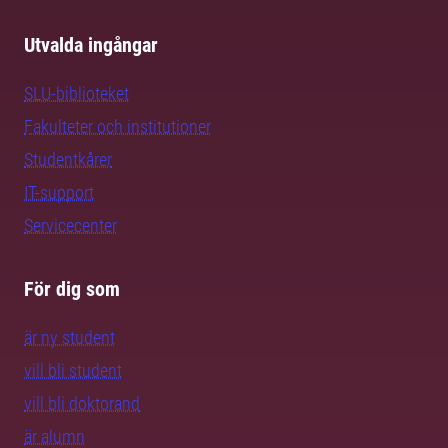
Utvalda ingångar
SLU-biblioteket
Fakulteter och institutioner
Studentkårer
IT-support
Servicecenter
För dig som
är ny student
vill bli student
vill bli doktorand
är alumn