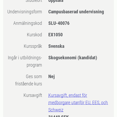
Studieort
Uppsala
Undervisningsform
Campusbaserad undervisning
Anmälningskod
SLU-40076
Kurskod
EX1050
Kursspråk
Svenska
Ingår i utbildnings-
Skogsekonomi (kandidat)
program
Ges som
Nej
fristående kurs
Kursavgift
Kursavgift, endast för
medborgare utanför EU, EES, och
Schweiz