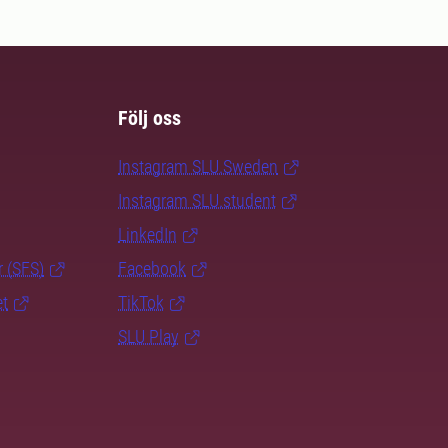
Följ oss
Instagram SLU.Sweden
Instagram SLU.student
LinkedIn
r (SFS)
Facebook
et
TikTok
SLU Play