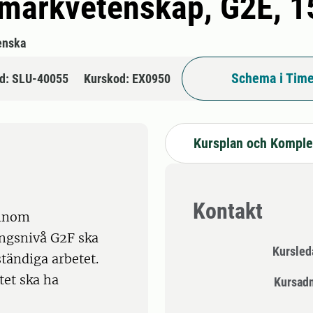
i markvetenskap, G2E, 1
enska
Schema i Time
d: SLU-40055
Kurskod: EX0950
Kursplan och Komple
Kontakt
 inom
ngsnivå G2F ska
Kursle
tändiga arbetet.
tet ska ha
Kursad