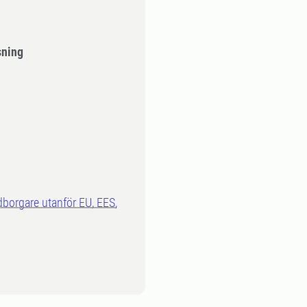
sning
dborgare utanför EU, EES,