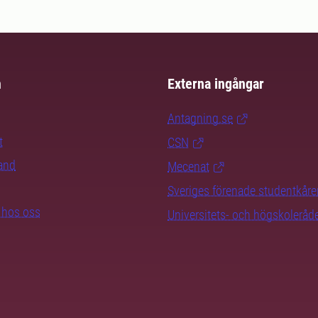
m
Externa ingångar
Antagning.se
t
CSN
rand
Mecenat
Sveriges förenade studentkåre
b hos oss
Universitets- och högskoleråd