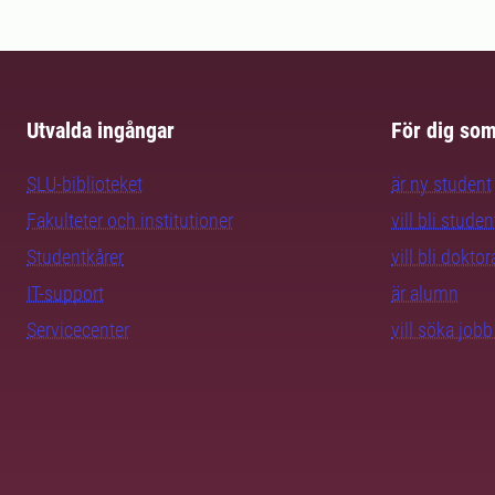
Utvalda ingångar
För dig so
SLU-biblioteket
är ny student
Fakulteter och institutioner
vill bli studen
Studentkårer
vill bli dokto
IT-support
är alumn
Servicecenter
vill söka job