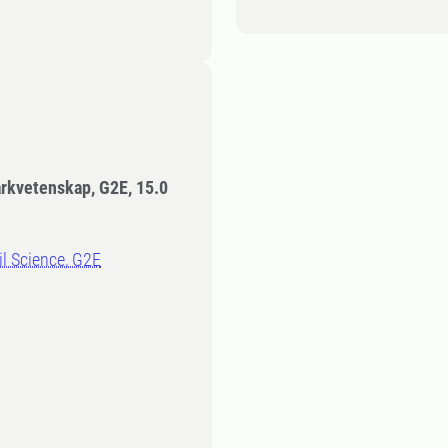
arkvetenskap, G2E, 15.0
il Science, G2E