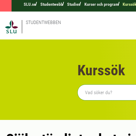
SLU.se
Studentwebb
Studier
Kurser och program
Kurssö
STUDENTWEBBEN
Kurssök
Fritext sökning