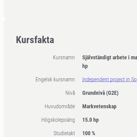
Kursfakta
Kursnamn
Självständigt arbete i m
hp
Engelsk kursnamn
Independent project in So
Nivå
Grundnivå
(G2E)
Huvudområde
Markvetenskap
högskolepoäng
15.0 hp
Studietakt
100 %