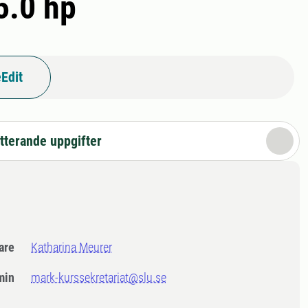
5.0 hp
Edit
tterande uppgifter
dare
Katharina Meurer
min
mark-kurssekretariat@slu.se