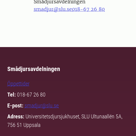
Smådjursavdelningen
smadjur@slu.se
018-67 26 80
Smådjursavdelningen
Öppettider
Tel:
018-67 26 80
E-post:
smadjur@slu.se
Adress:
Universitetsdjursjukhuset, SLU Ultunaallén 5A,
756 51 Uppsala