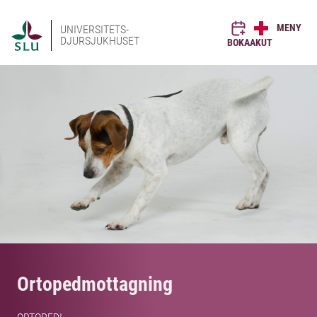
MENY
UNIVERSITETS-
DJURSJUKHUSET
BOKA
AKUT
Ortopedmottagning