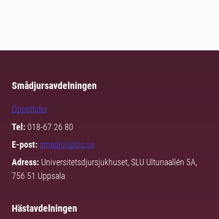
Smådjursavdelningen
Öppettider
Tel:
018-67 26 80
E-post:
smadjur@slu.se
Adress:
Universitetsdjursjukhuset, SLU Ultunaallén 5A,
756 51 Uppsala
Hästavdelningen