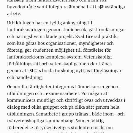
kunskap inom lantbruksvetenskap och inom sitt
huvudområde samt integrera ämnena i sitt självständiga
arbete.
Utbildningen har en tydlig anknytning till
lantbruksnäringen genom studiebesök, gästföreläsningar
och näringslivsinriktade projekt. Kvalificerad praktik,
som kan göras hos organisationer, myndigheter och
företag, ger studenten möjlighet till förståelse för
lantbrukssektorns komplexa system. Vetenskapligt
förhållningssätt och vetenskapliga metoder tränas
genom att SLU:s breda forskning nyttjas i föreläsningar
och handledning.
Generella färdigheter integreras i ämneskurser genom
utbildningen och i examensarbetet. Förmågan att
kommunicera muntligt och skriftligt övas och utvecklas i
dialog med olika grupper och på olika sätt genom hela
utbildningen. Samarbete i grupp tränas i både inom- och
tvärvetenskapliga sammanhang. Som en viktig
förberedelse för yrkeslivet ges studenten insikt om