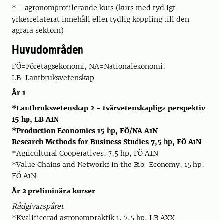
* = agronomprofilerande kurs (kurs med tydligt
yrkesrelaterat innehåll eller tydlig koppling till den
agrara sektorn)
Huvudområden
FÖ=Företagsekonomi, NA=Nationalekonomi,
LB=Lantbruksvetenskap
År 1
*Lantbruksvetenskap 2 - tvärvetenskapliga perspektiv
15 hp, LB A1N
*Production Economics 15 hp, FÖ/NA A1N
Research Methods for Business Studies 7,5 hp, FÖ A1N
*Agricultural Cooperatives, 7,5 hp, FÖ A1N
*Value Chains and Networks in the Bio-Economy, 15 hp,
FÖ A1N
År 2 preliminära kurser
Rådgivarspåret
*Kvalificerad agronompraktik 1, 7,5 hp, LB AXX