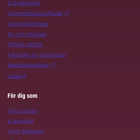
SLU-biblioteket
Universitetsdjursjukhuset
Centrumbildningar
Art- och miljödata
Officiell statistik
Fakulteter och institutioner
Medarbetarwebben
Logga in
För dig som
vill bli student
är journalist
vill bli doktorand