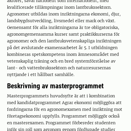
aktörer, såväl nationellt som internationellt, med
kvalificerade tillämpningar inom lantbrukssektorn.
Agronomer utbildas inom inriktningarna ekonomi, djur,
landsbygdsutveckling, livsmedel eller mark och växt.
Gemensamt för alla inriktningarna är tre obligatoriska,
agronomgemensamma kurser samt praktikkurserna för
agronomer och den lantbruksvetenskapliga inriktningen
på det avslutande examensarbetet år 5. I utbildningen
kombineras spetskompetens inom ämnesområdet med
vetenskaplig träning och en bred systemförståelse av
lant- och vattenbrukssektorn och naturresursernas
nyttjande i ett hållbart samhälle.
Beskrivning av masterprogrammet
Masterprogrammets huvudsyfte är att i kombination
med kandidatprogrammet Agrar ekonomi möjliggöra att
fordringarna för en agronomexamen med inriktning mot
företagsekonomi uppfylls. Programmet möjliggör också
en masterexamen. Programmet förbereder studenten
inför sin roll som agronom genom fördjupade studier