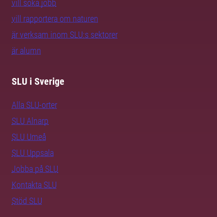
vill söka jobb
vill rapportera om naturen
är verksam inom SLU:s sektorer
är alumn
SLU i Sverige
Alla SLU-orter
SLU Alnarp
SLU Umeå
SLU Uppsala
Jobba på SLU
Kontakta SLU
Stöd SLU