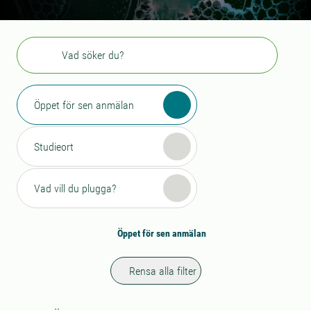
Sök
Öppet för sen anmälan
Studieort
Vad vill du plugga?
Öppet för sen anmälan
Rensa alla filter
Sökresultat
21 sökresultat hittades