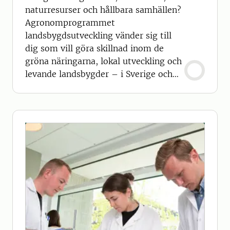
naturresurser och hållbara samhällen?
Agronomprogrammet
landsbygdsutveckling vänder sig till
dig som vill göra skillnad inom de
gröna näringarna, lokal utveckling och
levande landsbygder – i Sverige och
internationellt. Programmet utgår från
en enkel men avgörande insikt: Om
landsbygden inte fungerar, fungerar
ingenting.