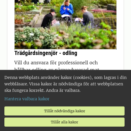
Trädgårdsingenjör - odling
Vill du ansvara för professionell och
hållbar odling av närproducerad mat
eller växter för gröna miljöer? Då ska
Denna webbplats använder kakor (cookies), som lagras i din
webbläsare. Vissa kakor är nödvändiga för att webbplatsen
du bli trädgårdsingenjör.
ska fungera korrekt. Andra är valbara.
Hantera valbara kakor
Tillåt nödvändiga kakor
Studie- och karriärvägledning
Tillåt alla kakor