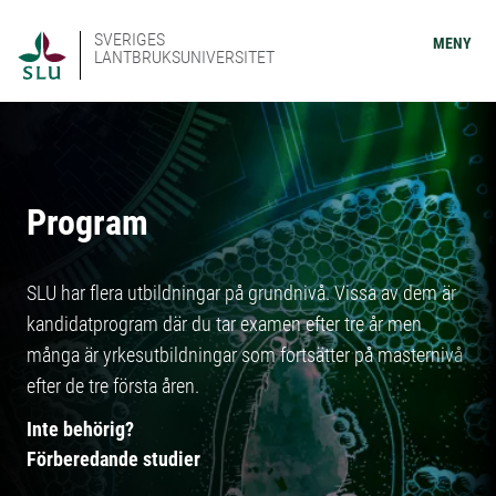
SVERIGES
MENY
LANTBRUKSUNIVERSITET
Program
SLU har flera utbildningar på grundnivå. Vissa av dem är
kandidatprogram där du tar examen efter tre år men
många är yrkesutbildningar som fortsätter på masternivå
efter de tre första åren.
Inte behörig?
Förberedande studier