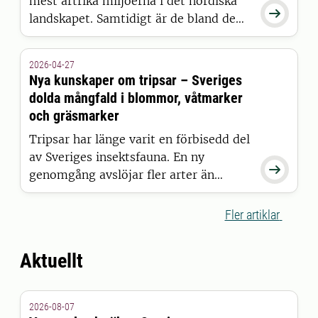
mest artrika miljöerna i det nordiska

landskapet. Samtidigt är de bland de
mest hotade. En orsak till denna
artrikedom är människans långvariga
2026-04-27
brukande av våtmarkerna genom
Nya kunskaper om tripsar – Sveriges
myrslåtter.
dolda mångfald i blommor, våtmarker
och gräsmarker
Tripsar har länge varit en förbisedd del
av Sveriges insektsfauna. En ny

genomgång avslöjar fler arter än
väntat, oväntad nordlig utbredning och
en rik mångfald i våtmarker, samt
Fler artiklar
ekologiska samband som tidigare varit
dolda.
Aktuellt
2026-08-07