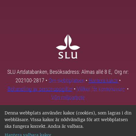
SLU Artdatabanken, Besöksadress: Almas allé 8 E, Org nr:
202100-2817 •
Om webbplatsen
•
Hantera kakor
•
Behandling av personuppgifter
•
Villkor för kontohavare
•
Vårt miljöarbete
Denna webbplats använder kakor (cookies), som lagras i din
webbläsare. Vissa kakor är nödvändiga för att webbplatsen
ska fungera korrekt. Andra är valbara.
Hantera valbara kakor