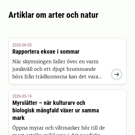
Artiklar om arter och natur
2026-06-03
Rapportera ekoxe i sommar
När skymningen faller över en varm
junikväll och ett djupt brummande

hörs från trädkronorna kan det vara
Europas största skalbagge som är ute
och flyger. Ekoxe är en spektakulär art
2026-05-19
som lever större delen av sitt liv dold
Myrslåtter – när kulturarv och
under marken. Hjälp till att kartlägga
biologisk mångfald växer ur samma
den i sommar.
mark
Öppna myrar och våtmarker hör till de