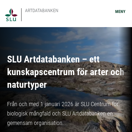
ARTDATABANKEN
MENY
SLU Artdatabanken – ett
kunskapscentrum för arter och
naturtyper
Från och med 1 januari 2026 är SLU Centrum för
biologisk mångfald och SLU Artdatabanken en
gemensam organisation.