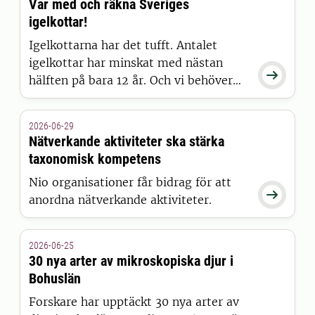
Var med och räkna Sveriges
igelkottar!
Igelkottarna har det tufft. Antalet
igelkottar har minskat med nästan

hälften på bara 12 år. Och vi behöver
veta mer för att kunna hjälpa dem.
Igelkottarna försvinner i allt snabbare
2026-06-29
takt.
Nätverkande aktiviteter ska stärka
taxonomisk kompetens
Nio organisationer får bidrag för att

anordna nätverkande aktiviteter.
2026-06-25
30 nya arter av mikroskopiska djur i
Bohuslän
Forskare har upptäckt 30 nya arter av