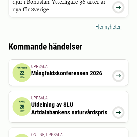
djur i Bohuslän. Ytterligare 36 arter är

nya för Sverige.
Fler nyheter
Kommande händelser
UPPSALA
OKTOBER
22
Mångfaldskonferensen 2026
2026-10-22 08:00:00

2026
UPPSALA
APRIL
Utdelning av SLU
28
2027-04-28 00:00:00
Artdatabankens naturvårdspris

2027
ONLINE, UPPSALA