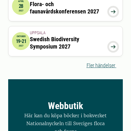
APRIL
Flora- och
28
2027-04-28 08:00:00
faunavårdskonferensen 2027

2027
UPPSALA
OKTOBER
Swedish Biodiversity
19-21
2027-10-19 00:00:00
till
2027-10-21 00:00:00
Symposium 2027

2027
Fler händelser
Webbutik
Här kan du köpa böcker i bokverket
Nationalnyckeln till Sveriges flora