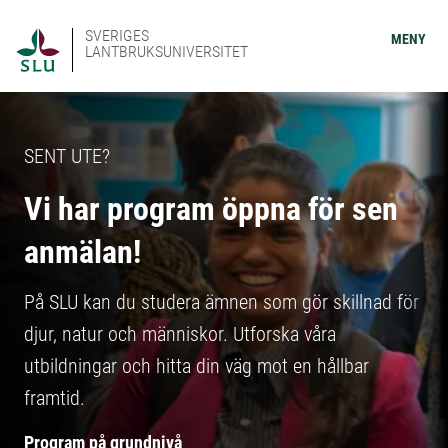
SVERIGES
MENY
LANTBRUKSUNIVERSITET
SENT UTE?
Vi har program öppna för sen
anmälan!
På SLU kan du studera ämnen som gör skillnad för
djur, natur och människor. Utforska våra
utbildningar och hitta din väg mot en hållbar
framtid.
Program på grundnivå