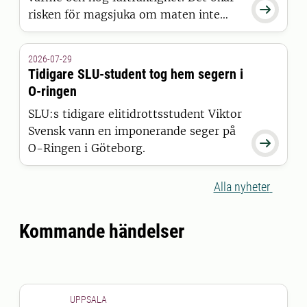

risken för magsjuka om maten inte
hanteras rätt. Sofia Boqvist, professor
vid Sveriges lantbruksuniversitet, SLU
2026-07-29
delar sina viktigaste råd för säker
Tidigare SLU-student tog hem segern i
mathantering i sommar.
O-ringen
SLU:s tidigare elitidrottsstudent Viktor
Svensk vann en imponerande seger på

O-Ringen i Göteborg.
Alla nyheter
Kommande händelser
UPPSALA