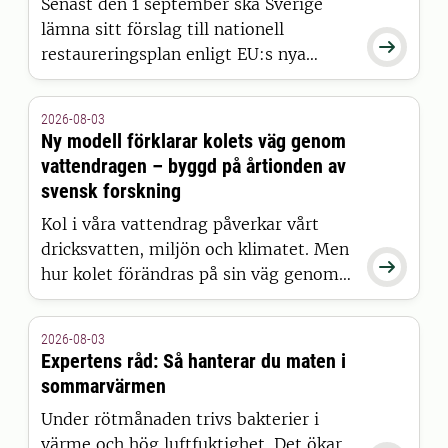
Senast den 1 september ska Sverige
lämna sitt förslag till nationell

restaureringsplan enligt EU:s nya
naturrestaureringslag. Men hur
restaurerar man egentligen en skog?
2026-08-03
Det undersöker SLU:s Skogen &
Ny modell förklarar kolets väg genom
människan i ett nytt poddavsnitt.
vattendragen – byggd på årtionden av
svensk forskning
Kol i våra vattendrag påverkar vårt
dricksvatten, miljön och klimatet. Men

hur kolet förändras på sin väg genom
landskapet har länge varit svårt att
förklara. Nu presenterar forskare vid
2026-08-03
SLU en ny modell som kan ge den
Expertens råd: Så hanterar du maten i
hittills mest kompletta bilden – och
sommarvärmen
resultaten publiceras i Nature Water.
Under rötmånaden trivs bakterier i
värme och hög luftfuktighet. Det ökar