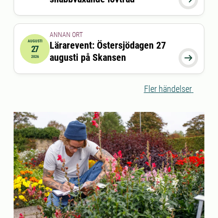
ANNAN ORT
AUGUSTI
Lärarevent: Östersjödagen 27
27
2026-08-27 17:00:00
till
2026-08-27 19:30:00
augusti på Skansen

2026
Fler händelser