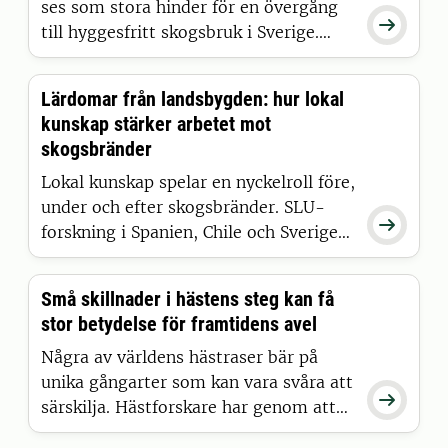
ses som stora hinder för en övergång

till hyggesfritt skogsbruk i Sverige.
Ekonomiska faktorer uppfattas
samtidigt som mindre viktiga, visar en
Lärdomar från landsbygden: hur lokal
ny SLU-studie om skogsaktörers syn
kunskap stärker arbetet mot
på skogsbrukets framtid.
skogsbränder
Lokal kunskap spelar en nyckelroll före,
under och efter skogsbränder. SLU-

forskning i Spanien, Chile och Sverige
visar hur landsbygdssamhällen bidrar
till att förebygga och hantera bränder
Små skillnader i hästens steg kan få
och stödja återhämtning. Att lära från
stor betydelse för framtidens avel
dem är avgörande i en framtid med
fler och mer intensiva skogsbränder.
Några av världens hästraser bär på
unika gångarter som kan vara svåra att

särskilja. Hästforskare har genom att
kombinera AI med tidigare verktyg