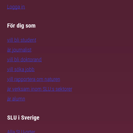
Logga in
För dig som
vill bli student
är journalist
vill bli doktorand
vill söka jobb
vill rapportera om naturen
är verksam inom SLU:s sektorer
är alumn
SLU i Sverige
Alla SLU-orter