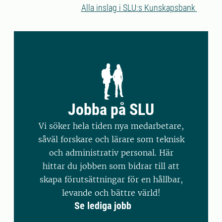
gjort helt nya upptäckter som kan
Alla inslag i SLU:s Kunskapsbank
påverka både hästavel, förståelsen för
nervsystemet och även tillämpas på ett
av världens mest kända däggdjur:
människan
Jobba på SLU
Vi söker hela tiden nya medarbetare,
såväl forskare och lärare som teknisk
och administrativ personal. Här
hittar du jobben som bidrar till att
skapa förutsättningar för en hållbar,
levande och bättre värld!
Se lediga jobb