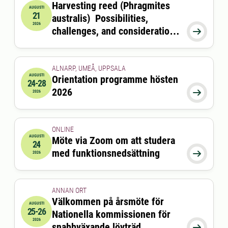
Harvesting reed (Phragmites
AUGUSTI
21
australis) Possibilities,
2026-08-21 09:00:00
2026
challenges, and considerations

for coastal ecosystems and
feed production
ALNARP, UMEÅ, UPPSALA
AUGUSTI
Orientation programme hösten
24-28
2026-08-24 00:00:00
till
2026-08-28 00:00:00
2026

2026
ONLINE
AUGUSTI
Möte via Zoom om att studera
24
2026-08-24 15:00:00
till
2026-08-24 16:00:00
med funktionsnedsättning

2026
ANNAN ORT
Välkommen på årsmöte för
AUGUSTI
25-26
Nationella kommissionen för
2026-08-25 11:30:00
till
2026-08-26 13:00:00
2026
snabbväxande lövträd
