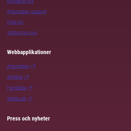
Kontakta oss
Artportalen support
Hitta hit
Jobba hos oss
Webbapplikationer
Artportalen
Artfakta
Fynddata
Webbutik
Press och nyheter