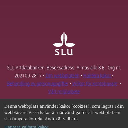
SLU Artdatabanken, Besöksadress: Almas allé 8 E, Org nr:
202100-2817 •
Om webbplatsen
•
Hantera kakor
•
Behandling av personuppgifter
•
Villkor för kontohavare
•
Vårt miljöarbete
Denna webbplats använder kakor (cookies), som lagras i din
webbläsare. Vissa kakor är nödvändiga för att webbplatsen
ska fungera korrekt. Andra är valbara.
Hantera valbara kakor