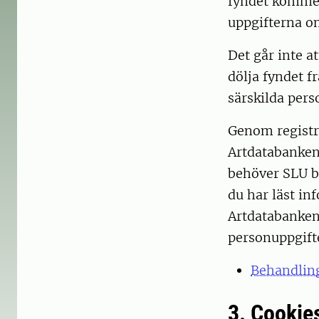
fyndet kommer
uppgifterna o
Det går inte at
dölja fyndet f
särskilda pers
Genom registr
Artdatabanken 
behöver SLU be
du har läst in
Artdatabanken
personuppgifte
Behandling
3. Cookie