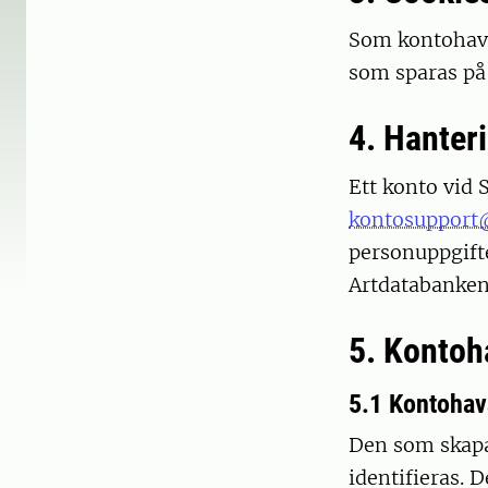
Som kontohava
som sparas på 
4. Hanter
Ett konto vid
kontosupport@
personuppgifte
Artdatabanken 
5. Kontoh
5.1 Kontohav
Den som skapa
identifieras. D