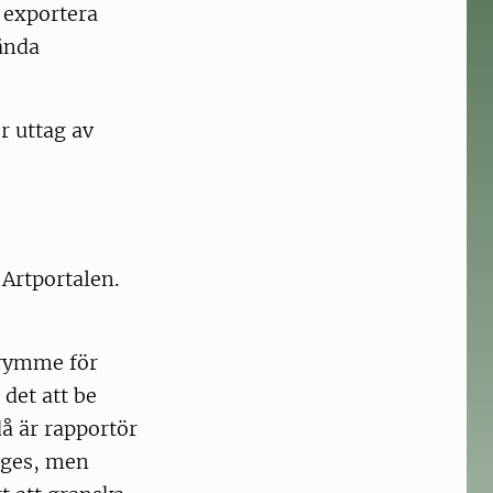
 exportera
vända
r uttag av
 Artportalen.
utrymme för
det att be
å är rapportör
nges, men