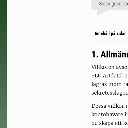
Sidan granska
Innehåll på sidan
1. Allmän
Villkoren avse
SLU Artdataban
lagras inom ra
sekretesslagen
Dessa villkor 
kontohavare i
du skapa ett k