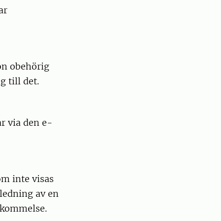
ar
gon obehörig
 till det.
ar via den e-
om inte visas
nledning av en
nskommelse.