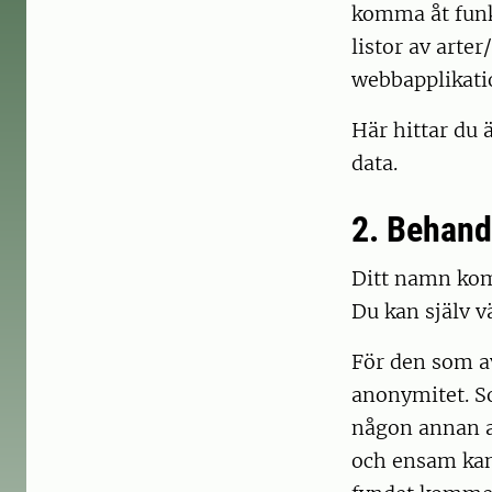
komma åt funkt
listor av arte
webbapplikat
Här hittar du 
data.
2. Behand
Ditt namn komm
Du kan själv vä
För den som av 
anonymitet. So
någon annan at
och ensam kan