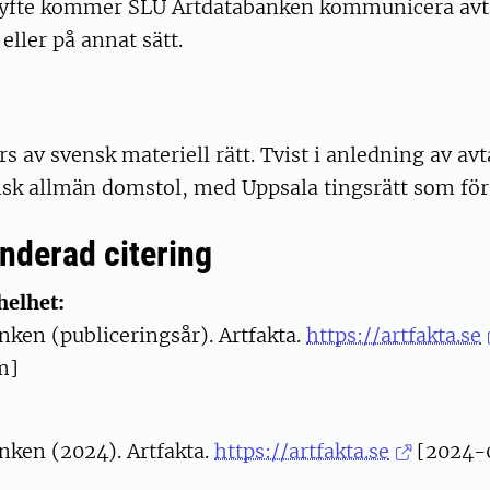
syfte kommer SLU Artdatabanken kommunicera avt
ller på annat sätt.
rs av svensk materiell rätt. Tvist i anledning av avt
sk allmän domstol, med Uppsala tingsrätt som förs
derad citering
helhet:
ken (publiceringsår). Artfakta.
https://artfakta.se
m]
nken (2024). Artfakta.
https://artfakta.se
[2024-