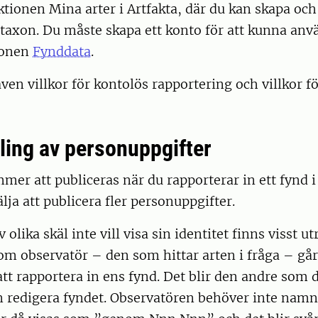
ionen Mina arter i Artfakta, där du kan skapa och
r/taxon. Du måste skapa ett konto för att kunna an
ionen
Fynddata
.
även villkor för kontolös rapportering och villkor fö
ling av personuppgifter
er att publiceras när du rapporterar in ett fynd i
lja att publicera fler personuppgifter.
olika skäl inte vill visa sin identitet finns visst 
m observatör – den som hittar arten i fråga – går 
t rapportera in ens fynd. Det blir den andre som d
 redigera fyndet. Observatören behöver inte nam