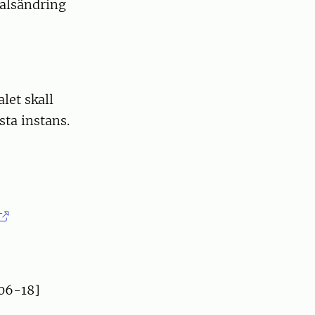
alsändring
alet skall
ta instans.
06-18]