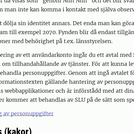
 då visas som ”genom Nnn Nnn” och det blir svårt
m man inte kan komma i kontakt med själva observ
t dölja sin identitet annars. Det enda man kan göra i
ram till exempel 2070. Fynden blir då endast tillgän
oner med behörighet på t.ex. länsstyrelsen.
ering av ett användarkonto ingår du ett avtal med
om tillhandahållande av tjänster. För att kunna le
handla personuppgifter. Genom att ingå avtalet fö
formationstexten gällande hantering av personuppg
s webbapplikationer och är införstådd med att din
r kommer att behandlas av SLU på de sätt som spec
 av personuppgifter
s (kakor)