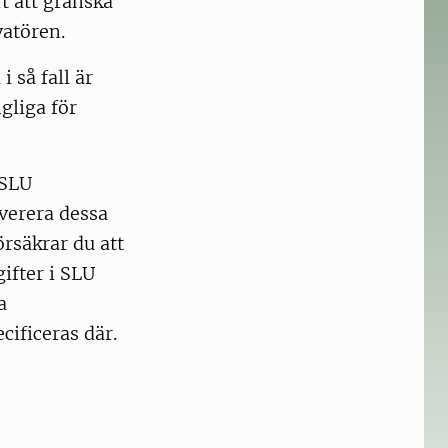
 att granska
atören.
 så fall är
gliga för
 SLU
verera dessa
rsäkrar du att
ifter i SLU
a
ificeras där.