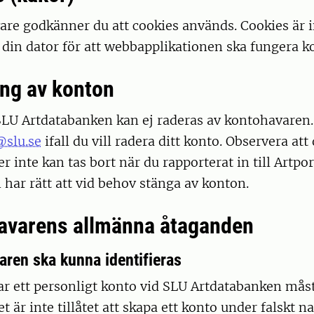
re godkänner du att cookies används. Cookies är 
din dator för att webbapplikationen ska fungera k
ing av konton
 SLU Artdatabanken kan ej raderas av kontohavaren
slu.se
ifall du vill radera ditt konto. Observera att
r inte kan tas bort när du rapporterat in till Artpo
har rätt att vid behov stänga av konton.
avarens allmänna åtaganden
aren ska kunna identifieras
r ett personligt konto vid SLU Artdatabanken mås
et är inte tillåtet att skapa ett konto under falskt 