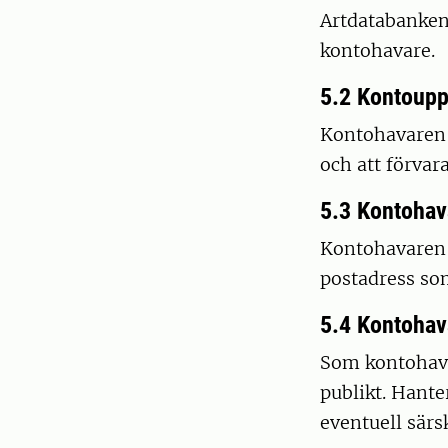
Artdatabanken 
kontohavare.
5.2 Kontouppg
Kontohavaren f
och att förvara
5.3 Kontohav
Kontohavaren f
postadress som
5.4 Kontohava
Som kontohavar
publikt. Hante
eventuell särs