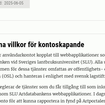
d: 2025-06-05
na villkor för kontoskapande
r användarkontot kopplat till webbapplikationer so
ken vid Sveriges lantbruksuniversitet (SLU). Alla
men för dessa tjänster omfattas av offentlighets-
 (OSL) och hanteras i enlighet med svensk lagstift
reglerar de tjänster som du får tillgång till som in
nom SLU Artdatabankens webbapplikationer. I dag
onto för att kunna rapportera in fynd på Artportalen