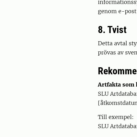
informations
genom e-post e
8. Tvist
Detta avtal sty
prövas av sven
Rekommen
Artfakta som 
SLU Artdataban
[åtkomstdatu
Till exempel:
SLU Artdataba