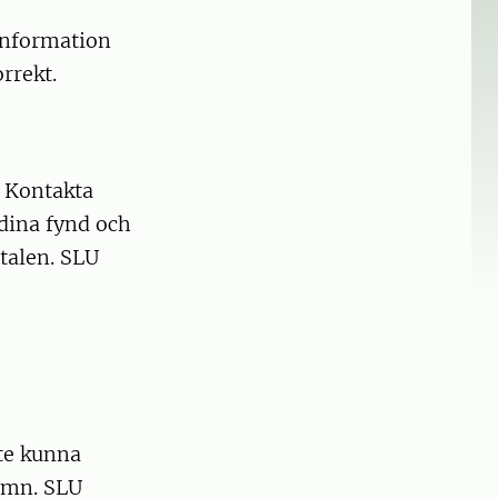
information
orrekt.
. Kontakta
 dina fynd och
rtalen. SLU
te kunna
namn. SLU