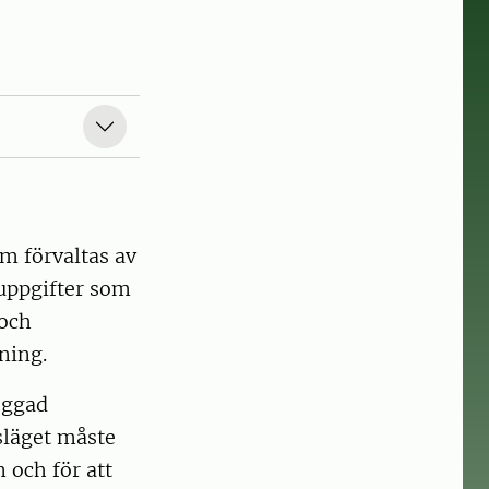
m förvaltas av
 uppgifter som
 och
ning.
loggad
släget måste
 och för att