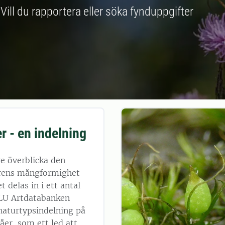
. Vill du rapportera eller söka fynduppgifter
r - en indelning
re överblicka den
rens mångformighet
 delas in i ett antal
SLU Artdatabanken
naturtypsindelning på
våer, som ett led att