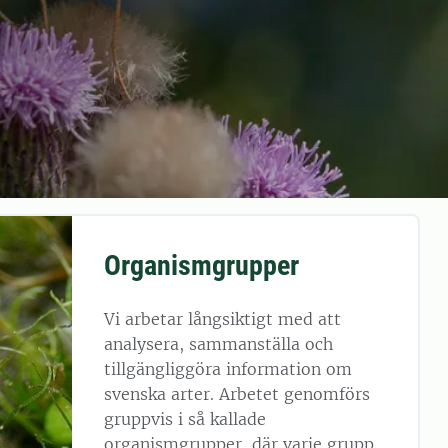
Organismgrupper
Vi arbetar långsiktigt med att
analysera, sammanställa och
tillgängliggöra information om
svenska arter. Arbetet genomförs
gruppvis i så kallade
organismgrupper, där varje grupp