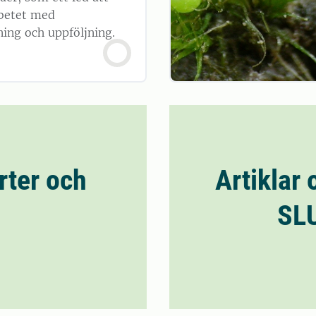
rbetet med
ing och uppföljning.
rter och
Artiklar 
SLU