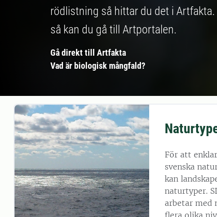
rödlistning så hittar du det i Artfakta
så kan du gå till Artportalen.
Gå direkt till Artfakta
Vad är biologisk mångfald?
Naturtype
För att enkla
svenska natu
kan landskapet
naturtyper. 
arbetar med 
flera olika ni