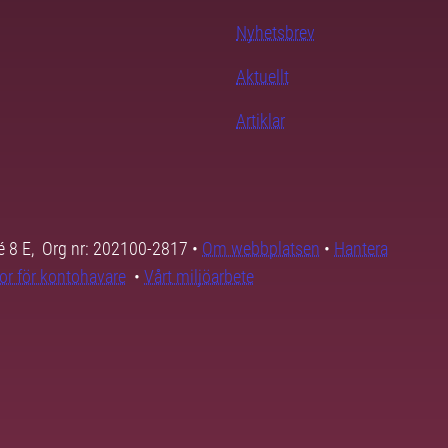
Nyhetsbrev
Aktuellt
Artiklar
é 8 E, Org nr: 202100-2817 •
Om webbplatsen
•
Hantera
kor för kontohavare
•
Vårt miljöarbete