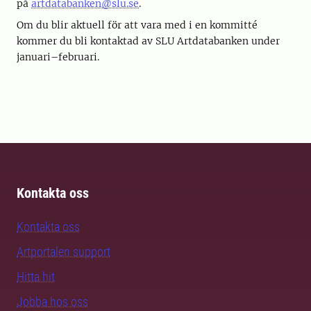
på
artdatabanken@slu.se
.
Om du blir aktuell för att vara med i en kommitté
kommer du bli kontaktad av SLU Artdatabanken under
januari–februari.
Kontakta oss
Kontakta oss
Artportalen support
Hitta hit
Jobba hos oss