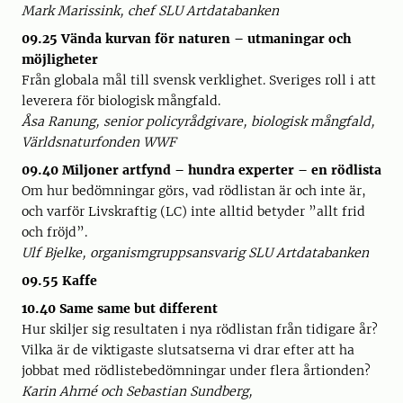
Mark Marissink, chef SLU Artdatabanken
09.25
Vända kurvan för naturen – utmaningar och
möjligheter
Från globala mål till svensk verklighet. Sveriges roll i att
leverera för biologisk mångfald.
Åsa Ranung, senior policyrådgivare, biologisk mångfald,
Världsnaturfonden WWF
09.40
Miljoner artfynd – hundra experter – en rödlista
Om hur bedömningar görs, vad rödlistan är och inte är,
och varför Livskraftig (LC) inte alltid betyder ”allt frid
och fröjd”.
Ulf Bjelke, organismgruppsansvarig SLU Artdatabanken
09.55 Kaffe
10.40 Same same but different
Hur skiljer sig resultaten i nya rödlistan från tidigare år?
Vilka är de viktigaste slutsatserna vi drar efter att ha
jobbat med rödlistebedömningar under flera årtionden?
Karin Ahrné och Sebastian Sundberg,