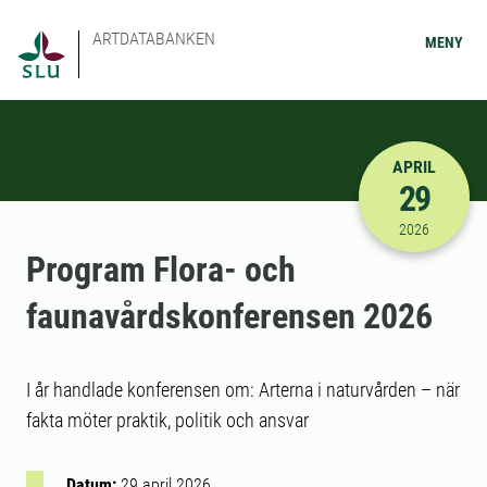
ARTDATABANKEN
MENY
APRIL
29
2026-04-29
2026
Program Flora- och
faunavårdskonferensen 2026
I år handlade konferensen om: Arterna i naturvården – när
fakta möter praktik, politik och ansvar
Datum:
29 april 2026