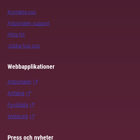
Kontakta oss
Artportalen support
Hitta hit
Jobba hos oss
Webbapplikationer
Artportalen
Artfakta
Fynddata
Webbutik
Press och nyheter