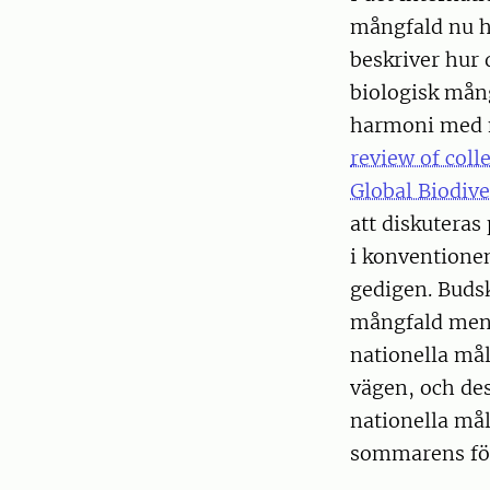
mångfald nu ha
beskriver hur
biologisk mång
harmoni med n
review of col
Global Biodiv
att diskuteras
i konventionen
gedigen. Budsk
mångfald men l
nationella mål
vägen, och des
nationella måle
sommarens fö