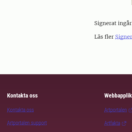
Signerat ingå
Läs fler
Signe
Kontakta oss
Webbapplik
Kontakta oss
Artportalen
Artportalen support
Artfakta