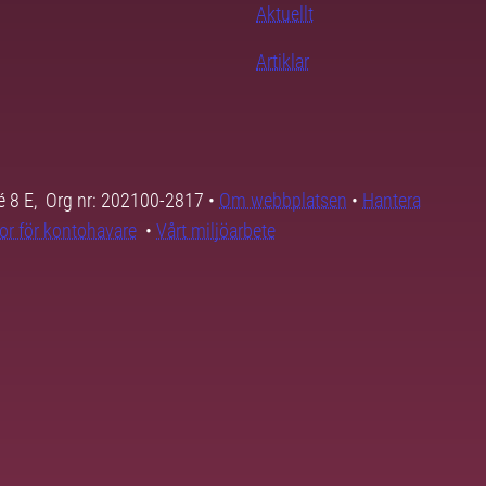
Aktuellt
Artiklar
é 8 E, Org nr: 202100-2817 •
Om webbplatsen
•
Hantera
kor för kontohavare
•
Vårt miljöarbete