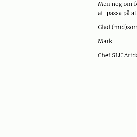
Men nog om fö
att passa på at
Glad (mid)so
Mark
Chef SLU Artd