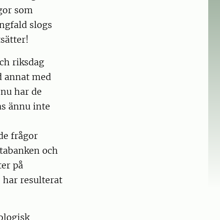
egor som
ngfald slogs
sätter!
och riksdag
d annat med
 nu har de
as ännu inte
de frågor
databanken och
ter på
 har resulterat
ologisk