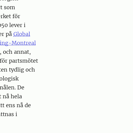
rt som
rket för
050 lever i
er på
Global
nming-Montreal
, och annat,
nför partsmötet
en tydlig och
iologisk
 målen. De
t nå hela
att ens nå de
ttnas i