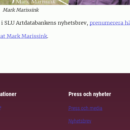
Mark Marissink
r i SLU Artdatabankens nyhetsbrev,
prenumerera h
rat Mark Marissink
.
ationer
Press och nyheter
Press och media
Nyhetsbrev