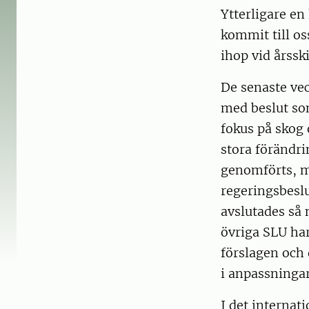
Ytterligare en
kommit till o
ihop vid årssk
De senaste vec
med beslut so
fokus på skog 
stora förändri
genomförts, m
regeringsbeslu
avslutades så 
övriga SLU ha
förslagen och d
i anpassningar
I det internat