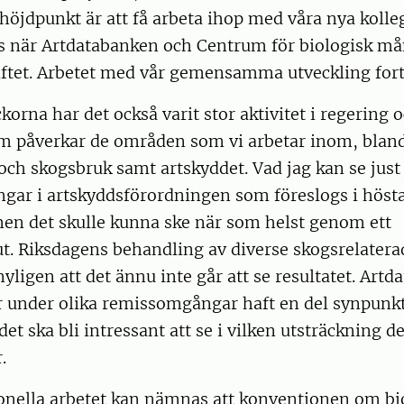
 höjdpunkt är att få arbeta ihop med våra nya koll
ss när Artdatabanken och Centrum för biologisk må
iftet. Arbetet med vår gemensamma utveckling fort
korna har det också varit stor aktivitet i regering 
m påverkar de områden som vi arbetar inom, blan
och skogsbruk samt artskyddet. Vad jag kan se just
ngar i artskyddsförordningen som föreslogs i höst
en det skulle kunna ske när som helst genom ett
t. Riksdagens behandling av diverse skogsrelatera
nyligen att det ännu inte går att se resultatet. Art
r under olika remissomgångar haft en del synpunk
et ska bli intressant att se i vilken utsträckning de
.
ionella arbetet kan nämnas att konventionen om bi