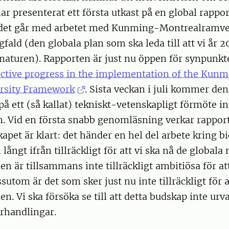
r presenterat ett första utkast på en global rappo
 det går med arbetet med Kunming-Montrealramve
fald (den globala plan som ska leda till att vi år 2
aturen). Rapporten är just nu öppen för synpunkt
lective progress in the implementation of the Ku
ersity Framework
. Sista veckan i juli kommer den
 på ett (så kallat) tekniskt-vetenskapligt förmöte i
. Vid en första snabb genomläsning verkar rapport
apet är klart: det händer en hel del arbete kring b
ångt ifrån tillräckligt för att vi ska nå de globala
en är tillsammans inte tillräckligt ambitiösa för at
sutom är det som sker just nu inte tillräckligt för 
n. Vi ska försöka se till att detta budskap inte urva
rhandlingar.