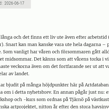
d: 2026-06-17
ånga och det finns ett liv ute även efter arbetstid 
). Snart kan man kanske vara ute hela dagarna – p
te. Som vanligt har våren och försommaren gått alld
det midsommar. Det känns som att vårens torka i v
naste veckorna även om det fortfarande ser ut att va
elar av landet.
ar bjudit på många höjdpunkter här på Artdatabank
a om i detta nyhetsbrev. En annan pågår just nu: 
shop och -kurs som ordnas på Tjärnö på västkus
ska artprojektet, nitton år efter den stora havsin