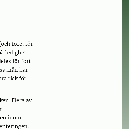
(och före, för
å ledighet
eles för fort
iss mån har
ra risk för
en. Flera av
en
ten inom
venteringen.