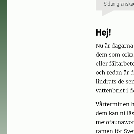
Sidan granska
Hej!
Nu är dagarna l
dem som orkar
eller fältarbe
och redan är 
lindrats de se
vattenbrist i d
Vårterminen h
dem kan ni läs
meiofaunawork
ramen för Sven