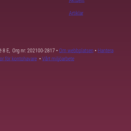
Aktuellt
Artiklar
é 8 E, Org nr: 202100-2817 •
Om webbplatsen
•
Hantera
kor för kontohavare
•
Vårt miljöarbete