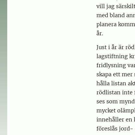
vill jag särsk
med bland anna
planera kommu
år.
Just i år är rö
lagstiftning k
fridlysning var
skapa ett mer
hålla listan ak
rödlistan inte 
ses som myndi
mycket olämpli
innehåller en 
föreslås jord-