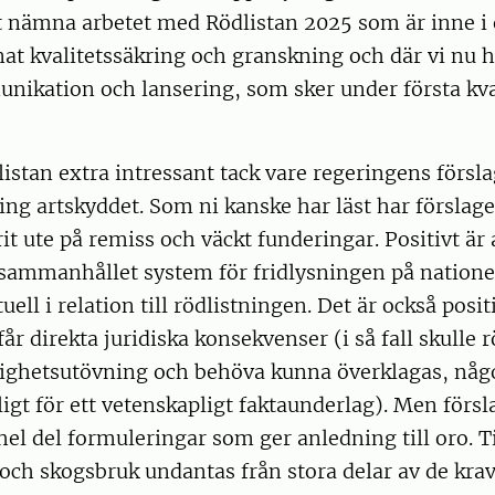
ilt nämna arbetet med Rödlistan 2025 som är inne i 
t kvalitetssäkring och granskning och där vi nu hå
nikation och lansering, som sker under första kva
dlistan extra intressant tack vare regeringens förslag
ring artskyddet. Som ni kanske har läst har förslag
it ute på remiss och väckt funderingar. Positivt är 
 sammanhållet system för fridlysningen på natione
tuell i relation till rödlistningen. Det är också positi
får direkta juridiska konsekvenser (i så fall skulle
ghetsutövning och behöva kunna överklagas, någ
gt för ett vetenskapligt faktaunderlag). Men försl
hel del formuleringar som ger anledning till oro. T
 och skogsbruk undantas från stora delar av de kra