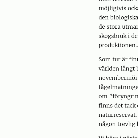
möjligtvis ock
den biologiska
de stora utman
skogsbruk i de
produktionen
Som tur är fin
världen långt 
novembermörkre
fågelmatninge
om ”föryngring
finns det tack
naturreservat. 
någon trevlig b