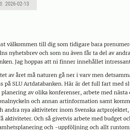
d: 2026-02-13
mst välkommen till dig som tidigare bara prenumer
ns nyhetsbrev och som nu även får ta del av andra
ken. Jag hoppas att ni finner innehållet intressant
tet av året må naturen gå ner i varv men detsamma
ss på SLU Artdatabanken. Här är det full fart med s
 planering av olika konferenser, arbete med nästa
onalnyckeln och annan artinformation samt kom
h andra nya aktiviteter inom Svenska artprojektet, 
 aktiviteter. Och så givetvis arbete med budget oc
amhetsplanering och -uppföljning och allt runtomk