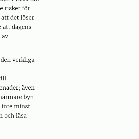
 risker för
att det löser
e att dagens
 av
 den verkliga
ill
enader; även
t närmare byn
h inte minst
an och läsa