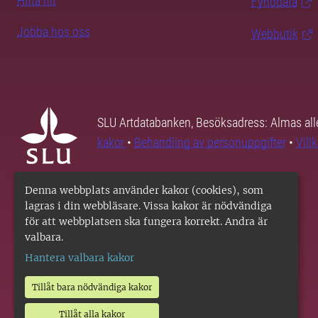
Hitta hit
Fynddata
Jobba hos oss
Webbutik
SLU Artdatabanken, Besöksadress: Almas all
kakor
•
Behandling av personuppgifter
•
Vill
Denna webbplats använder kakor (cookies), som
lagras i din webbläsare. Vissa kakor är nödvändiga
för att webbplatsen ska fungera korrekt. Andra är
valbara.
Hantera valbara kakor
Tillåt bara nödvändiga kakor
Tillåt alla kakor