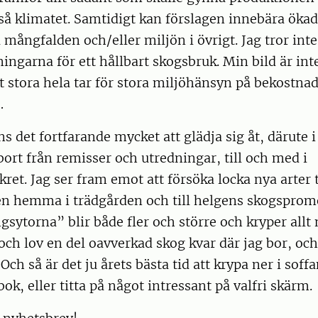
så klimatet. Samtidigt kan förslagen innebära ökade
 mångfalden och/eller miljön i övrigt. Jag tror inte 
ingarna för ett hållbart skogsbruk. Min bild är int
t stora hela tar för stora miljöhänsyn på bekostnad
…
ns det fortfarande mycket att glädja sig åt, därute i
bort från remisser och utredningar, till och med i
t. Jag ser fram emot att försöka locka nya arter t
n hemma i trädgården och till helgens skogsprom
sytorna” blir både fler och större och kryper all
 och lov en del oavverkad skog kvar där jag bor, oc
Och så är det ju årets bästa tid att krypa ner i soff
ok, eller titta på något intressant på valfri skärm.