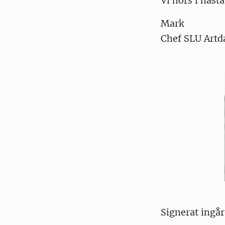
Vi hörs i näst
Mark
Chef SLU Artd
Signerat ingå