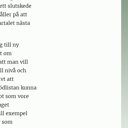
ett slutskede
ller på att
rtalet nästa
 till ny
et om
att man vill
ll nivå och
vt att
 rödlistan kunna
ot som vore
aget
ill exempel
v som