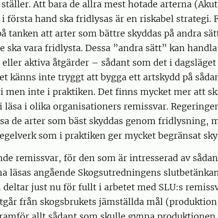
 ställer. Att bara de allra mest hotade arterna (Aku
i första hand ska fridlysas är en riskabel strategi. 
å tanken att arter som bättre skyddas på andra sä
te ska vara fridlysta. Dessa ”andra sätt” kan handl
ller aktiva åtgärder – sådant som det i dagsläget
Det känns inte tryggt att bygga ett artskydd på såd
ri men inte i praktiken. Det finns mycket mer att s
 läsa i olika organisationers remissvar. Regeringen
ysa de arter som bäst skyddas genom fridlysning, 
regelverk som i praktiken ger mycket begränsat sky
de remissvar, för den som är intresserad av såda
nna läsas angående Skogsutredningens slutbetänkan
deltar just nu för fullt i arbetet med SLU:s remissv
tgår från skogsbrukets jämställda mål (produktion
ramför allt sådant som skulle gynna produktionen o