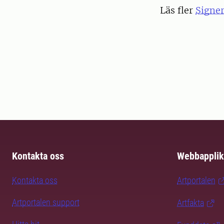
Läs fler
Signe
Kontakta oss
Webbapplik
Kontakta oss
Artportalen
Artportalen support
Artfakta