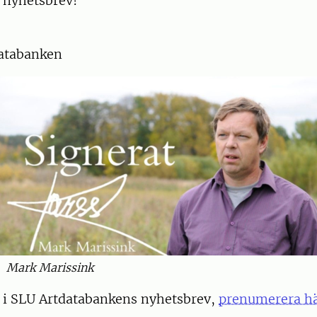
a nyhetsbrev!
atabanken
Mark Marissink
r i SLU Artdatabankens nyhetsbrev,
prenumerera h