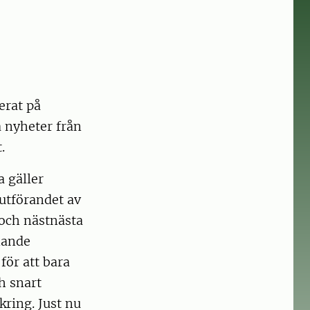
erat på
 nyheter från
.
 gäller
lutförandet av
 och nästnästa
mande
för att bara
h snart
ring. Just nu