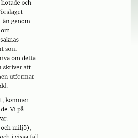
t hotade och
Förslaget
tt än genom
a om
 saknas
ant som
kriva om detta
 skriver att
men utformar
dd.
nt, kommer
de. Vi på
ar.
 och miljö),
ch i vissa fall