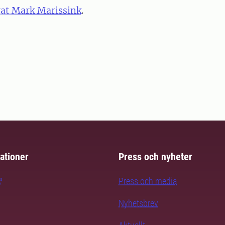
rat Mark Marissink
.
ationer
Press och nyheter
Press och media
Nyhetsbrev