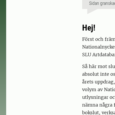
Sidan granska
Hej!
Först och frä
Nationalnyckel
SLU Artdataban
Så här mot slu
absolut inte o
årets uppdrag,
volym av Nati
utlysningar oc
nämna några få
bokslut, verks