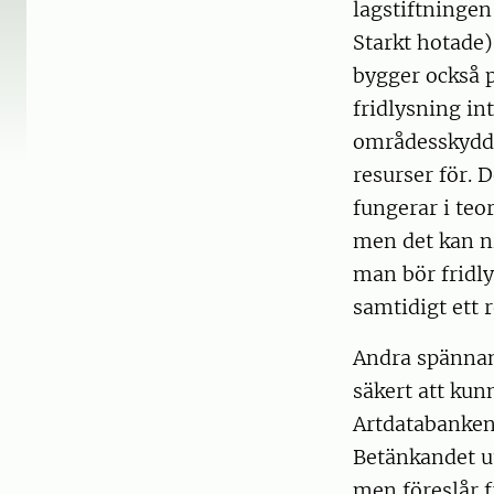
lagstiftningen
Starkt hotade) 
bygger också p
fridlysning in
områdesskydd e
resurser för. 
fungerar i teo
men det kan ni
man bör fridl
samtidigt ett 
Andra spännan
säkert att ku
Artdatabanken 
Betänkandet u
men föreslår f