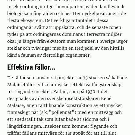
insektsordningar utgör huvudparten av den landlevande
biologiska mångfalden och besitter nyckelpositioner i de
flesta ekosystem. Det verkliga artantalet i dessa
ordningar är svårt att uppskatta, och de senaste rönen
tyder på att ordningarnas dominans i terrestra miljöer
ökar ju längre från ekvatorn man kommer. I Sverige utgör
steklar och tvåvingar mer än en tredjedel av den hittills
kända faunan av flercelliga organismer.
Effektiva fällor...
De fällor som använts i projektet är 75 stycken så kallade
Malaisefällor, vilka är mycket effektiva fångstredskap
för flygande insekter. Fällan, som på 1930-talet
designades av den svenske insektsforskaren René
Malaise, är en tältliknande konstruktion av ett mycket
finmaskigt nät (s.k. ”pollennät”) med en mittvägg och
ett snedställt tak som lutar både åt sidorna och i
längdriktningen. Insekter som kommer flygande och
träffar fällans mittvägg rör sig uppåt för att till slut