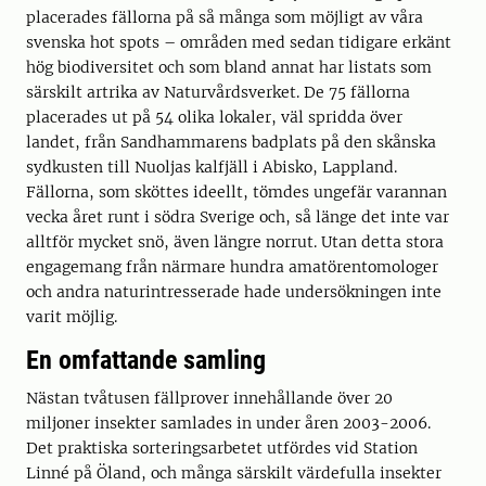
placerades fällorna på så många som möjligt av våra
svenska hot spots – områden med sedan tidigare erkänt
hög biodiversitet och som bland annat har listats som
särskilt artrika av Naturvårdsverket. De 75 fällorna
placerades ut på 54 olika lokaler, väl spridda över
landet, från Sandhammarens badplats på den skånska
sydkusten till Nuoljas kalfjäll i Abisko, Lappland.
Fällorna, som sköttes ideellt, tömdes ungefär varannan
vecka året runt i södra Sverige och, så länge det inte var
alltför mycket snö, även längre norrut. Utan detta stora
engagemang från närmare hundra amatörentomologer
och andra naturintresserade hade undersökningen inte
varit möjlig.
En omfattande samling
Nästan tvåtusen fällprover innehållande över 20
miljoner insekter samlades in under åren 2003-2006.
Det praktiska sorteringsarbetet utfördes vid Station
Linné på Öland, och många särskilt värdefulla insekter