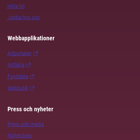
Hitta hit
Jobba hos oss
Webbapplikationer
Artportalen
Artfakta
Fynddata
Webbutik
Press och nyheter
Press och media
Nyhetsbrev