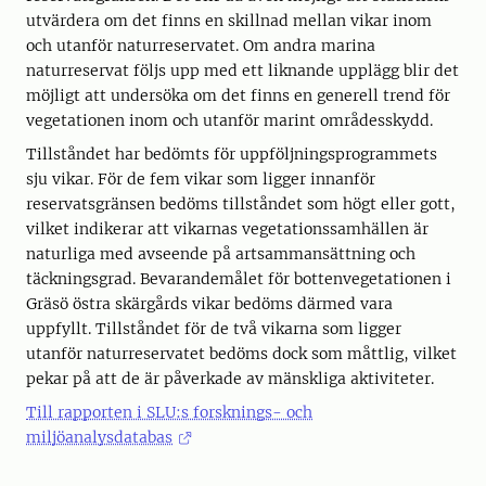
utvärdera om det finns en skillnad mellan vikar inom
och utanför naturreservatet. Om andra marina
naturreservat följs upp med ett liknande upplägg blir det
möjligt att undersöka om det finns en generell trend för
vegetationen inom och utanför marint områdesskydd.
Tillståndet har bedömts för uppföljningsprogrammets
sju vikar. För de fem vikar som ligger innanför
reservatsgränsen bedöms tillståndet som högt eller gott,
vilket indikerar att vikarnas vegetationssamhällen är
naturliga med avseende på artsammansättning och
täckningsgrad. Bevarandemålet för bottenvegetationen i
Gräsö östra skärgårds vikar bedöms därmed vara
uppfyllt. Tillståndet för de två vikarna som ligger
utanför naturreservatet bedöms dock som måttlig, vilket
pekar på att de är påverkade av mänskliga aktiviteter.
Till rapporten i SLU:s forsknings- och
miljöanalysdatabas