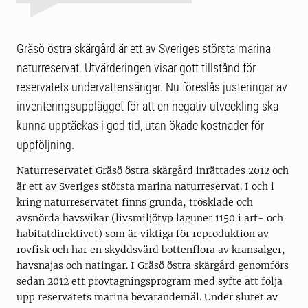
Gräsö östra skärgård är ett av Sveriges största marina
naturreservat. Utvärderingen visar gott tillstånd för
reservatets undervattensängar. Nu föreslås justeringar av
inventeringsupplägget för att en negativ utveckling ska
kunna upptäckas i god tid, utan ökade kostnader för
uppföljning.
Naturreservatet Gräsö östra skärgård inrättades 2012 och
är ett av Sveriges största marina naturreservat. I och i
kring naturreservatet finns grunda, trösklade och
avsnörda havsvikar (livsmiljötyp laguner 1150 i art- och
habitatdirektivet) som är viktiga för reproduktion av
rovfisk och har en skyddsvärd bottenflora av kransalger,
havsnajas och natingar. I Gräsö östra skärgård genomförs
sedan 2012 ett provtagningsprogram med syfte att följa
upp reservatets marina bevarandemål. Under slutet av