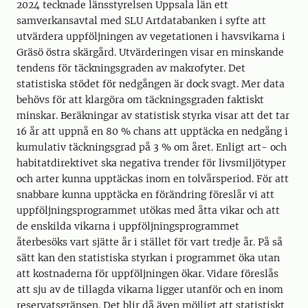
2024 tecknade länsstyrelsen Uppsala län ett
samverkansavtal med SLU Artdatabanken i syfte att
utvärdera uppföljningen av vegetationen i havsvikarna i
Gräsö östra skärgård. Utvärderingen visar en minskande
tendens för täckningsgraden av makrofyter. Det
statistiska stödet för nedgången är dock svagt. Mer data
behövs för att klargöra om täckningsgraden faktiskt
minskar. Beräkningar av statistisk styrka visar att det tar
16 år att uppnå en 80 % chans att upptäcka en nedgång i
kumulativ täckningsgrad på 3 % om året. Enligt art- och
habitatdirektivet ska negativa trender för livsmiljötyper
och arter kunna upptäckas inom en tolvårsperiod. För att
snabbare kunna upptäcka en förändring föreslår vi att
uppföljningsprogrammet utökas med åtta vikar och att
de enskilda vikarna i uppföljningsprogrammet
återbesöks vart sjätte år i stället för vart tredje år. På så
sätt kan den statistiska styrkan i programmet öka utan
att kostnaderna för uppföljningen ökar. Vidare föreslås
att sju av de tillagda vikarna ligger utanför och en inom
reservatsgränsen. Det blir då även möjligt att statistiskt