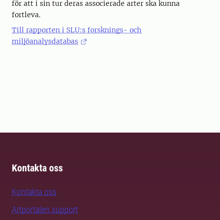
för att i sin tur deras associerade arter ska kunna
fortleva.
Till rapporten i SLU:s forsknings- och
miljöanalysdatabas
Kontakta oss
Kontakta oss
Artportalen support