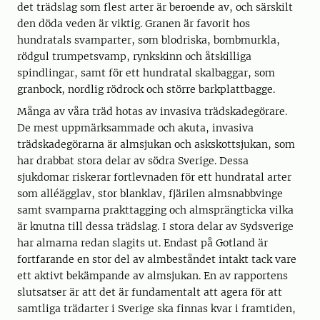
det trädslag som flest arter är beroende av, och särskilt
den döda veden är viktig. Granen är favorit hos
hundratals svamparter, som blodriska, bombmurkla,
rödgul trumpetsvamp, rynkskinn och åtskilliga
spindlingar, samt för ett hundratal skalbaggar, som
granbock, nordlig rödrock och större barkplattbagge.
Många av våra träd hotas av invasiva trädskadegörare.
De mest uppmärksammade och akuta, invasiva
trädskadegörarna är almsjukan och askskottsjukan, som
har drabbat stora delar av södra Sverige. Dessa
sjukdomar riskerar fortlevnaden för ett hundratal arter
som alléägglav, stor blanklav, fjärilen almsnabbvinge
samt svamparna prakttagging och almsprängticka vilka
är knutna till dessa trädslag. I stora delar av Sydsverige
har almarna redan slagits ut. Endast på Gotland är
fortfarande en stor del av almbeståndet intakt tack vare
ett aktivt bekämpande av almsjukan. En av rapportens
slutsatser är att det är fundamentalt att agera för att
samtliga trädarter i Sverige ska finnas kvar i framtiden,