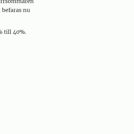
 torrsommaren
n befaras nu
 till 40%.