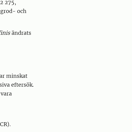
22 275,
, grod- och
finis
ändrats
ar minskat
siva eftersök.
 vara
CR).