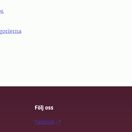
os
egorierna
Följ oss
Facebook