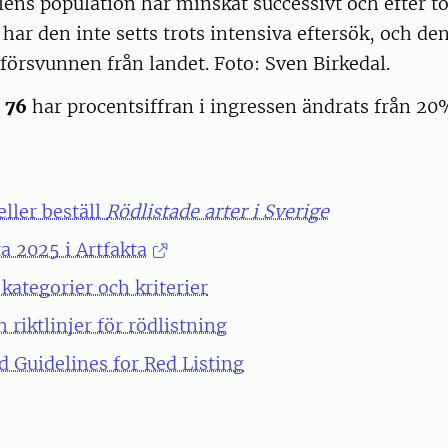
ilens population har minskat successivt och efter
 har den inte setts trots intensiva eftersök, och de
 försvunnen från landet. Foto: Sven Birkedal.
. 76
har procentsiffran i ingressen ändrats från 20%
eller beställ
Rödlistade arter i Sverige
ta 2025 i Artfakta
kategorier och kriterier
 riktlinjer för rödlistning
 Guidelines for Red Listing