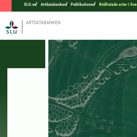
SLU.se
Artdatabanken
Publikationer
Rödlistade arter i Sve
ARTDATABANKEN