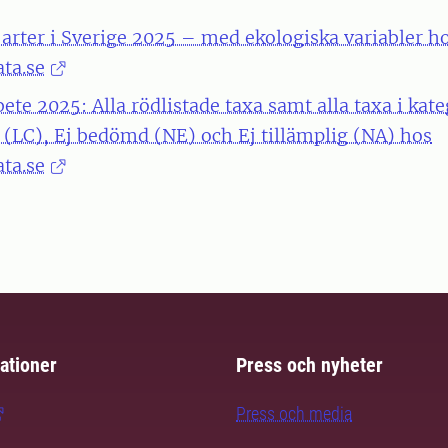
 arter i Sverige 2025 – med ekologiska variabler h
ta.se
ete 2025: Alla rödlistade taxa samt alla taxa i kat
g (LC), Ej bedömd (NE) och Ej tillämplig (NA) hos
ta.se
ationer
Press och nyheter
Press och media