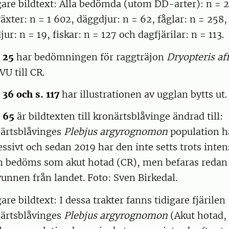
gare bildtext: Alla bedömda (utom DD-arter): n = 
växter: n = 1 602, däggdjur: n = 62, fåglar: n = 258
jur: n = 19, fiskar: n = 127 och dagfjärilar: n = 113.
. 25
har bedömningen för raggträjon
Dryopteris af
VU till CR.
 36 och s. 117
har illustrationen av ugglan bytts ut.
. 65
är bildtexten till kronärtsblåvinge ändrad till:
ärtsblåvinges
Plebjus argyrognomon
population h
essivt och sedan 2019 har den inte setts trots inten
n bedöms som akut hotad (CR), men befaras redan
vunnen från landet. Foto: Sven Birkedal.
are bildtext: I dessa trakter fanns tidigare fjärilen
ärtsblåvinges
Plebjus argyrognomon
(Akut hotad, 