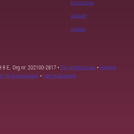
Nyhetsbrev
Aktuellt
Artiklar
é 8 E, Org nr: 202100-2817 •
Om webbplatsen
•
Hantera
kor för kontohavare
•
Vårt miljöarbete