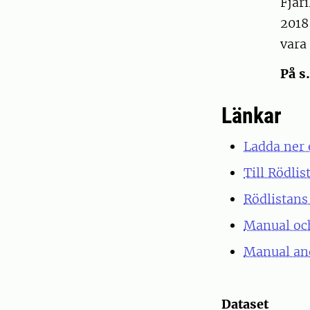
Fjär
2018
vara
På s
Länkar
Ladda ner 
Till Rödlis
Rödlistans 
Manual och
Manual and
Dataset