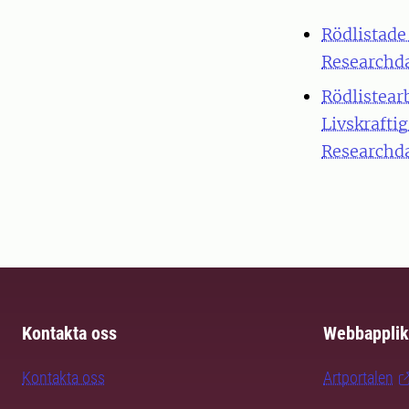
Rödlistade
Researchda
Rödlistearb
Livskrafti
Researchda
Kontakta oss
Webbapplik
Kontakta oss
Artportalen