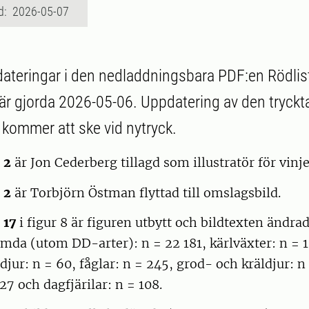
d: 2026-05-07
ateringar i den nedladdningsbara PDF:en Rödlist
är gjorda 2026-05-06. Uppdatering av den tryckt
 kommer att ske vid nytryck.
 2
är Jon Cederberg tillagd som illustratör för vinje
 2
är Torbjörn Östman flyttad till omslagsbild.
 17
i figur 8 är figuren utbytt och bildtexten ändrad 
mda (utom DD-arter): n = 22 181, kärlväxter: n = 1
jur: n = 60, fåglar: n = 245, grod- och kräldjur: n 
27 och dagfjärilar: n = 108.