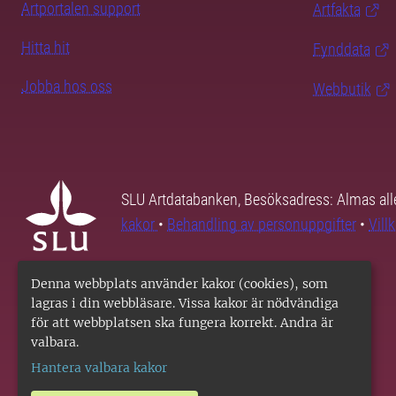
Artportalen support
Artfakta
Hitta hit
Fynddata
Jobba hos oss
Webbutik
SLU Artdatabanken, Besöksadress: Almas all
kakor
•
Behandling av personuppgifter
•
Vill
Denna webbplats använder kakor (cookies), som
lagras i din webbläsare. Vissa kakor är nödvändiga
för att webbplatsen ska fungera korrekt. Andra är
valbara.
Hantera valbara kakor