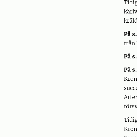
Tidi
kärl
kräld
På s
från 
På s.
På s
Kron
succ
Arte
förs
Tidig
Kron