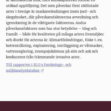
är skillnaderna små, men kunskapsnivån fordrar en
utökad uppföljning. Det som påverkar flest rödlistade
arter i Sverige är markanvändningen inom jord- och
skogsbruket, där påverkansfaktorerna avverkning och
igenväxning är de viktigaste faktorerna. Andra
påverkansfaktorer som har stor betydelse – idag och
framåt – både för kvaliteten på många arters livsmiljöer
och direkt för arterna är: klimatförändringar, fiske t. ex.
bottentrålning, exploatering, torrläggning av våtmarker,
vattenreglering, svampsjukdomar på alm och ask och
konkurrens från främmande invasiva arter.
Till rapporten i SLU:s forsknings- och
miljöanalysdatabas