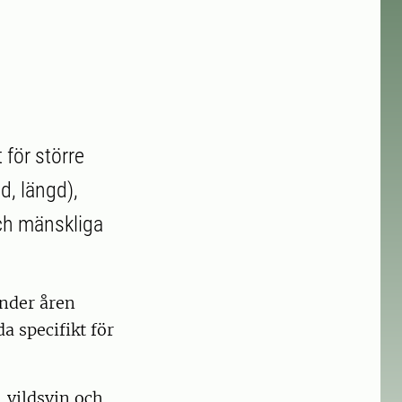
 för större
d, längd),
ch mänskliga
nder åren
a specifikt för
, vildsvin och