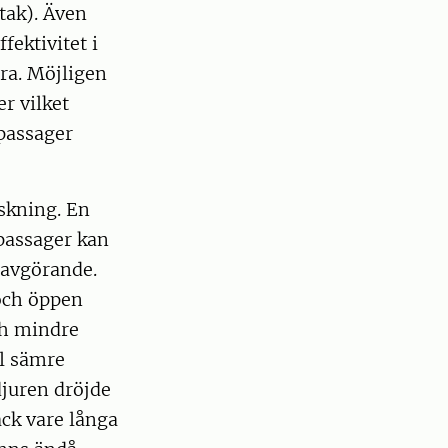
tak). Även
fektivitet i
ra. Möjligen
er vilket
rpassager
rskning. En
 passager kan
 avgörande.
 och öppen
ch mindre
l sämre
djuren dröjde
ck vare långa