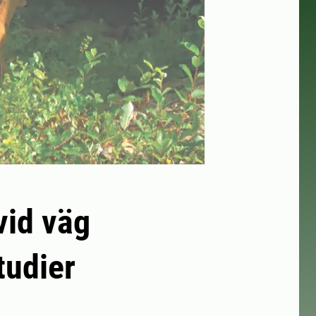
vid väg
tudier