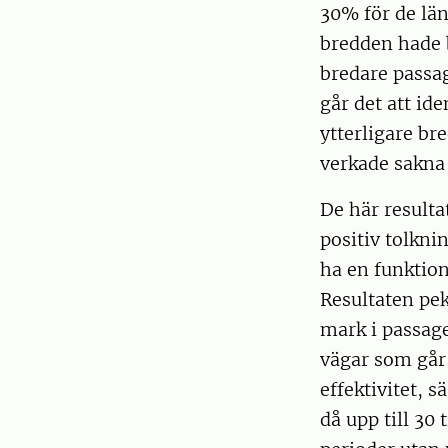
30% för de lä
bredden hade b
bredare passa
går det att ide
ytterligare bre
verkade sakna 
De här resulta
positiv tolkni
ha en funktion
Resultaten pe
mark i passage
vägar som går
effektivitet, 
då upp till 30