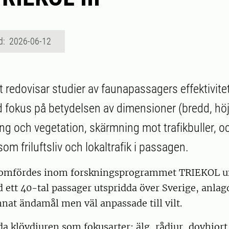
d: 2026-06-12
 redovisar studier av faunapassagers effektivitet
 fokus på betydelsen av dimensioner (bredd, höj
g och vegetation, skärmning mot trafikbuller, o
om friluftsliv och lokaltrafik i passagen.
nomfördes inom forskningsprogrammet TRIEKOL u
 ett 40-tal passager utspridda över Sverige, anlagd
annat ändamål men väl anpassade till vilt.
lda klövdjuren som fokusarter: älg, rådjur, dovhjort