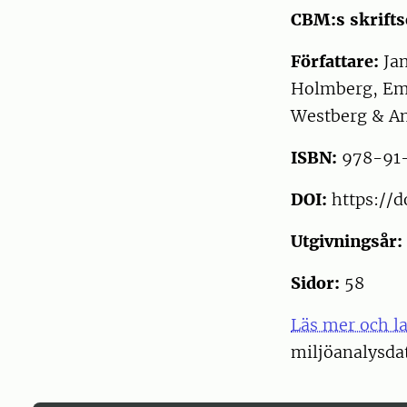
CBM:s skrifts
Författare:
Ja
Holmberg, Em
Westberg & An
ISBN:
978-91
DOI:
https://d
Utgivningsår:
Sidor:
58
Läs mer och l
miljöanalysda