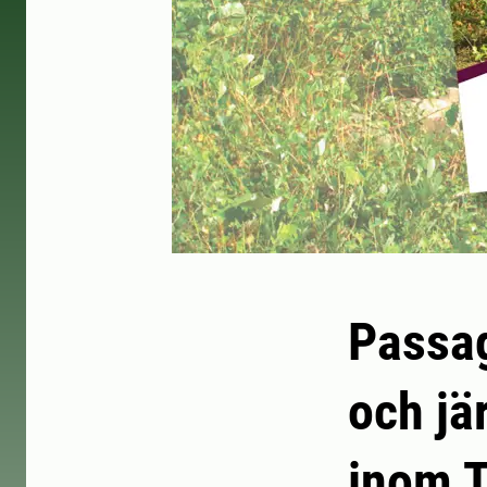
Passag
och jä
inom T