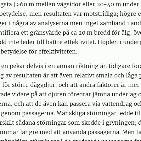
ngsta (>60 m mellan vägsidor eller 20-40 m under 
etydelse, men resultaten var motstridiga; högre ef
ger i några av analyserna men inget samband i and
ntifiera ett gränsvärde på ca 20 m bredd för älg, öv
dd inte leder till bättre effektivitet. Höjden i unde
betydelse för effektiviteten.
ten pekar delvis i en annan riktning än tidigare fo
ng av resultaten är att även relativt smala och låga
 för större däggdjur, och att andra faktorer är mer
kade vidare på att djuren föredrar jämna underlag
rna, och att de även kan passera via vattendrag o
 genom passagerna. Mänskliga störningar ledde til
särskilt sådana störningar som skedde i gryningen; 
 timmar längre med att använda passagerna. Men ta