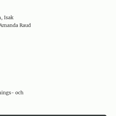
, Isak
 Amanda Raud
knings- och