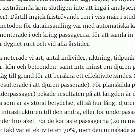
 sistnämnda kom slutligen inte att ingå i analyser
er). Därtill ingick friströvande ren i viss mån i stu
metoden för datainsamling var med automatiska ka
onterade i och kring passagerna, för att samla in 
 dygnet runt och vid alla årstider.
k noterade vi art, antal individer, riktning, tidpunk
er, kön och beteenden, samt inte minst om djuren p
låg till grund för att beräkna ett effektivitetsindex
sulterade i att djuren passerade). För planskilda 
nderpassager) pekade resultaten på att längden är 
som är av störst betydelse, alltså hur långt djure
 infrastrukturen till den andra, eller för underpass
nder brotaket. För de kortaste passagerna (20 m m
r tak) var effektiviteten 70%, men den minskade suc