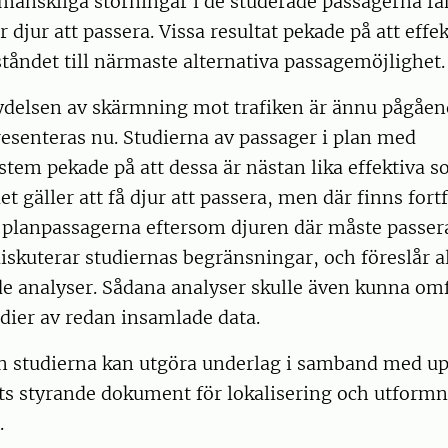
 mänskliga störningar i de studerade passagerna f
 djur att passera. Vissa resultat pekade på att effek
åndet till närmaste alternativa passagemöjlighet.
tydelsen av skärmning mot trafiken är ännu pågåen
resenteras nu. Studierna av passager i plan med
stem pekade på att dessa är nästan lika effektiva 
et gäller att få djur att passera, men där finns fort
r planpassagerna eftersom djuren där måste passer
iskuterar studiernas begränsningar, och föreslår a
e analyser. Sådana analyser skulle även kunna omf
dier av redan insamlade data.
ån studierna kan utgöra underlag i samband med u
ts styrande dokument för lokalisering och utformn
.