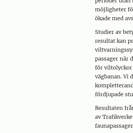
perioder utan
möjligheter för
ökade med avst
Studier av be
resultat kan p
viltvarningssy
passager när d
för viltolycko
vägbanan. Vi d
kompletterand
fördjupade stu
Resultaten fr
av Trafikverke
faunapassager