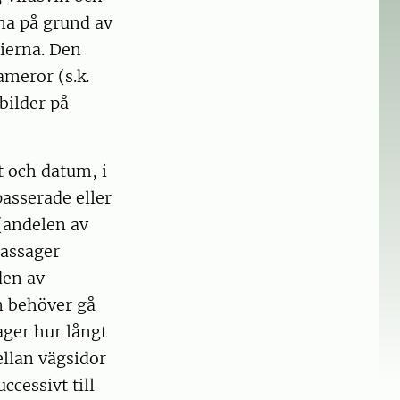
na på grund av
dierna. Den
meror (s.k.
bilder på
t och datum, i
asserade eller
 (andelen av
passager
den av
n behöver gå
ager hur långt
ellan vägsidor
cessivt till