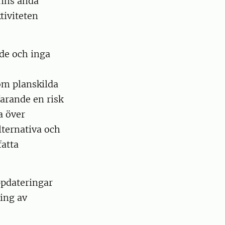
anns ändå
tiviteten
de och inga
som planskilda
farande en risk
a över
lternativa och
atta
ppdateringar
ing av