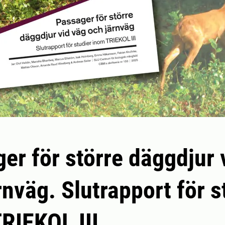
er för större däggdjur 
rnväg. Slutrapport för s
RIEKOL III