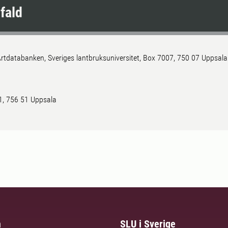
fald
rtdatabanken, Sveriges lantbruksuniversitet, Box 7007, 750 07 Uppsala
 1, 756 51 Uppsala
m
SLU i Sverige