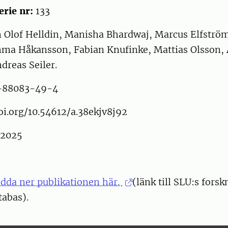
erie nr:
133
n Olof Helldin, Manisha Bhardwaj, Marcus Elfström
ma Håkansson, Fabian Knufinke, Mattias Olsson,
dreas Seiler.
-88083-49-4
oi.org/10.54612/a.38ekjv8j92
2025
adda ner publikationen här.
(länk till SLU:s fors
tabas).