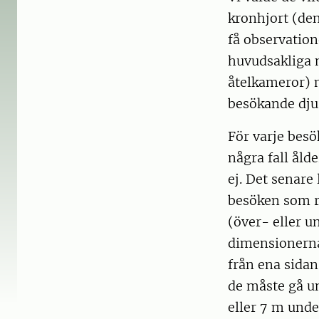
kronhjort (den
få observation
huvudsakliga 
åtelkameror) m
besökande djur
För varje besö
några fall åld
ej. Det senare 
besöken som re
(över- eller u
dimensionerna 
från ena sidan
de måste gå u
eller 7 m unde