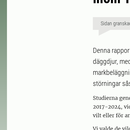
Sidan granska
Denna rapport
däggdjur, med
markbeläggnin
störningar sås
Studierna ge
2017-2024, vid
vilt eller för 
Vi valde de vi