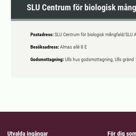
SLU Centrum för biologisk mång
Postadress:
SLU Centrum för biologisk mångfald/SLU A
Besöksadress:
Almas allé 8 E
Godsmottagning:
Ulls hus godsmottagning, Ulls gränd
Utvalda ingångar
För dig so