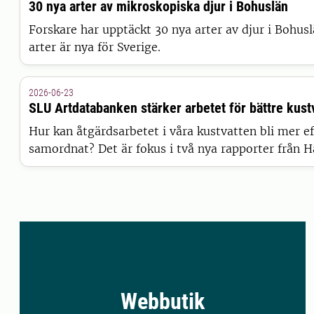
30 nya arter av mikroskopiska djur i Bohuslän
Forskare har upptäckt 30 nya arter av djur i Bohusl
arter är nya för Sverige.
2026-06-23
SLU Artdatabanken stärker arbetet för bättre kust
Hur kan åtgärdsarbetet i våra kustvatten bli mer ef
samordnat? Det är fokus i två nya rapporter från 
vattenmyndigheten, där SLU Artdatabanken varit en
Webbutik