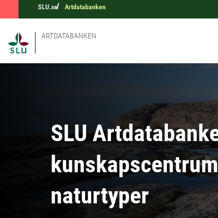
SLU.se
Artdatabanken
ARTDATABANKEN
SLU Artdatabanke
kunskapscentrum 
naturtyper