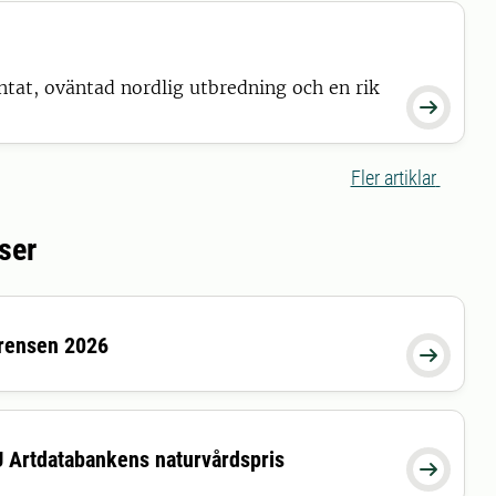
äntat, oväntad nordlig utbredning och en rik

Fler artiklar
ser
rensen 2026

U Artdatabankens naturvårdspris
