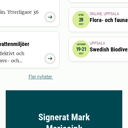
än. Ytterligare 36
ONLINE, UPPSALA
APRIL

28
Flora- och faun
2027-04-28 08:00:00
2027
vattenmiljöer
UPPSALA
OKTOBER
19-21
Swedish Biodiv
2027-10-19 00:00:00
till
20
fektivt och
2027

Havs- och
 del av arbetet.
Fler nyheter
Signerat Mark