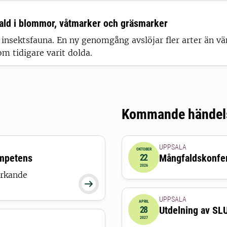
ald i blommor, våtmarker och gräsmarker
s insektsfauna. En ny genomgång avslöjar fler arter än v
 tidigare varit dolda.
Kommande händel
UPPSALA
OKTOBER
ompetens
22
Mångfaldskonfe
2026-10-22 08:00:00
2026
erkande

UPPSALA
APRIL
28
Utdelning av SL
2027-04-28 00:00:00
2027