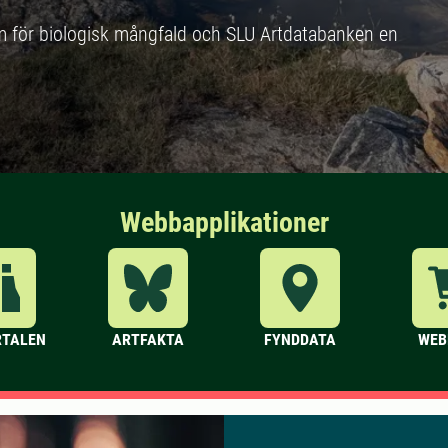
m för biologisk mångfald och SLU Artdatabanken en
Webbapplikationer
RTALEN
ARTFAKTA
FYNDDATA
WEB