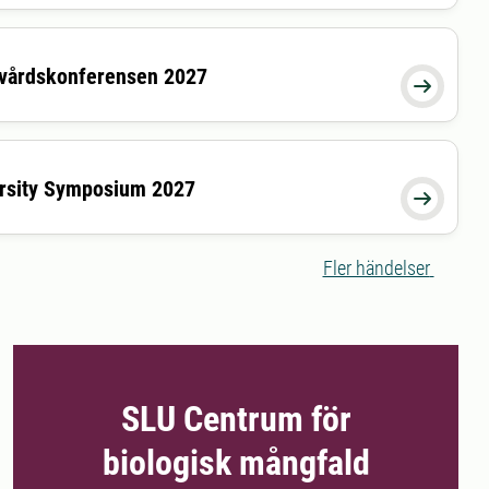
avårdskonferensen 2027

ersity Symposium 2027
27-10-21 00:00:00

Fler händelser
SLU Centrum för
biologisk mångfald