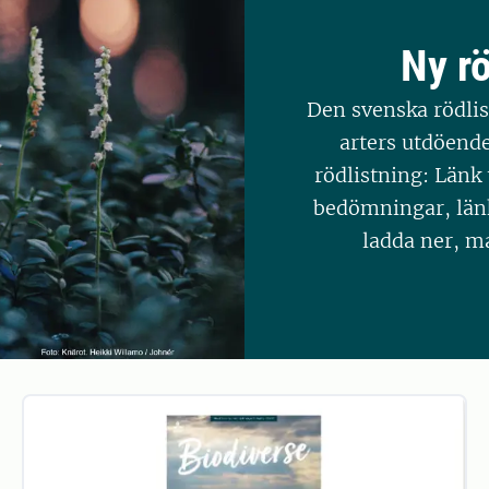
Ny rö
Den svenska rödli
arters utdöende
rödlistning: Länk t
bedömningar, länk 
ladda ner, m