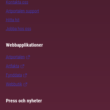
Kontakta oss
Artportalen support
Hitta hit
Jobba hos oss
Webbapplikationer
Artportalen
Artfakta
Fynddata
Webbutik
Press och nyheter