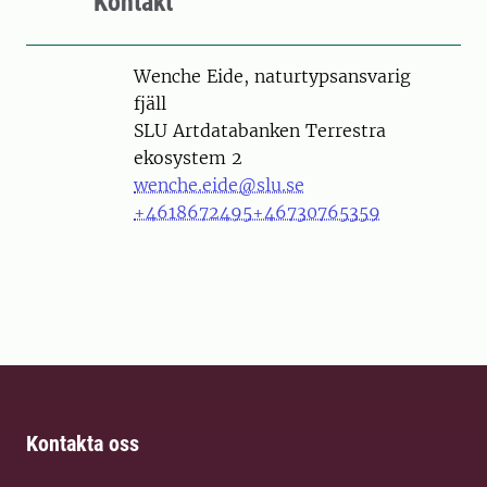
Kontakt
Person
Wenche Eide, naturtypsansvarig
fjäll
SLU Artdatabanken Terrestra
ekosystem 2
wenche.eide@slu.se
+4618672495
+46730765359
Kontakta oss