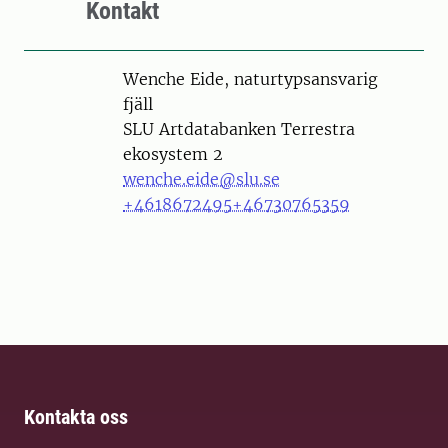
Kontakt
Person
Wenche Eide, naturtypsansvarig
fjäll
SLU Artdatabanken Terrestra
ekosystem 2
wenche.eide@slu.se
+4618672495
+46730765359
Kontakta oss