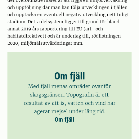
det överordnade målet är att rigga en miljöövervakning
och uppföljning där man kan följa utvecklingen i fjällen
och upptäcka en eventuell negativ utveckling i ett tidigt
stadium. Detta delsystem ligger till grund för bland
annat 2019 års rapportering till EU (art- och
habitatdirektivet) och är underlag till, rödlistningen
2020, miljömålsutvärderingar mm.
Om fjäll
Med fjäll menas området ovanför
skogsgränsen. Topografin är ett
resultat av att is, vatten och vind har
agerat mejsel under lång tid.
Om fjäll