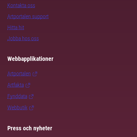
Kontakta oss
Artportalen support
Hitta hit
Jobba hos oss
Webbapplikationer
Artportalen
Artfakta
Fynddata
Webbutik
Press och nyheter