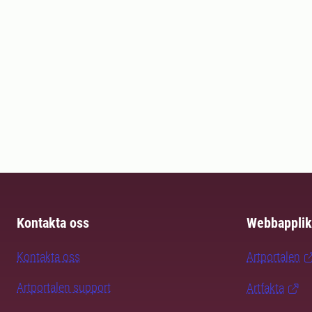
Kontakta oss
Webbapplik
Kontakta oss
Artportalen
Artportalen support
Artfakta