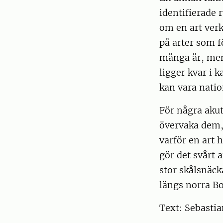
identifierade 
om en art verk
på arter som f
många år, men 
ligger kvar i 
kan vara natio
För några akut
övervaka dem, s
varför en art 
gör det svårt 
stor skålsnäck
längs norra B
Text: Sebastia