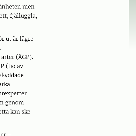
lmänheten men
tt, fjälluggla,
r ut är lägre
r
arter (ÅGP).
P (tio av
 skyddade
arka
turexperter
dem genom
etta kan ske
ler -