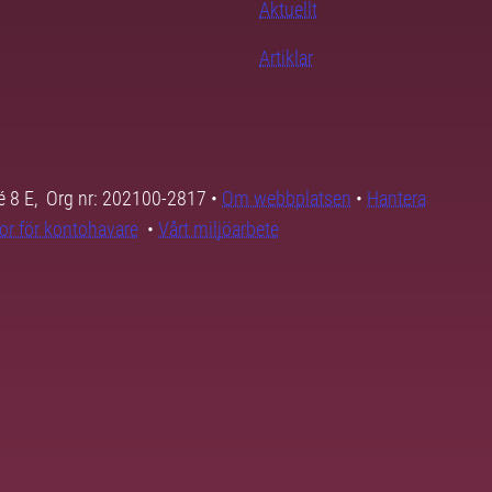
Aktuellt
Artiklar
é 8 E, Org nr: 202100-2817 •
Om webbplatsen
•
Hantera
kor för kontohavare
•
Vårt miljöarbete