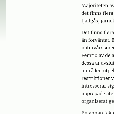
Majoriteten av
det finns flera
fjällgås, järn
Det finns flera
än förväntat. 
naturvårdsmed
Femtio av de a
dessa är avslu
områden utpeka
restriktioner 
intresserar s
upprepade åter
organiserat ge
En annan fakto