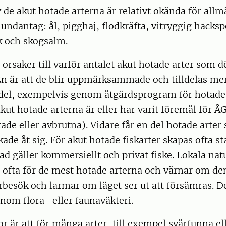
 de akut hotade arterna är relativt okända för al
 undantag: ål, pigghaj, flodkräfta, vitryggig hackspe
ek och skogsalm.
 orsaker till varför antalet akut hotade arter som dö
En är att de blir uppmärksammade och tilldelas me
el, exempelvis genom åtgärdsprogram för hotade 
kut hotade arterna är eller har varit föremål för ÅG
tade eller avbrutna). Vidare får en del hotade arter
de åt sig. För akut hotade fiskarter skapas ofta st
vad gäller kommersiellt och privat fiske. Lokala na
ig ofta för de mest hotade arterna och värnar om 
besök och larmar om läget ser ut att försämras. D
nom flora- eller faunaväkteri.
r är att för många arter, till exempel svårfunna el