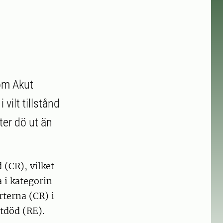
som Akut
vilt tillstånd
ter dö ut än
 (CR), vilket
a i kategorin
rterna (CR) i
utdöd (RE).