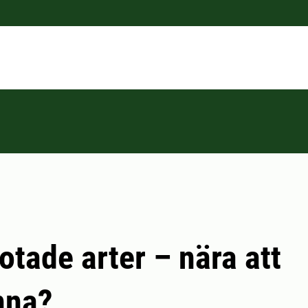
otade arter – nära att
nna?