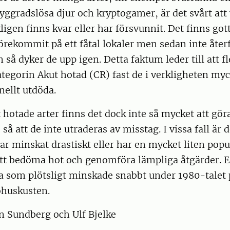
ryggradslösa djur och kryptogamer, är det svårt att
ligen finns kvar eller har försvunnit. Det finns g
örekommit på ett fåtal lokaler men sedan inte åter
så dyker de upp igen. Detta faktum leder till att fl
kategorin Akut hotad (CR) fast de i verkligheten my
nellt utdöda.
 hotade arter finns det dock inte så mycket att gör
å att de inte utraderas av misstag. I vissa fall är 
har minskat drastiskt eller har en mycket liten popu
att bedöma hot och genomföra lämpliga åtgärder. E
a som plötsligt minskade snabbt under 1980-talet p
ohuskusten.
n Sundberg och Ulf Bjelke