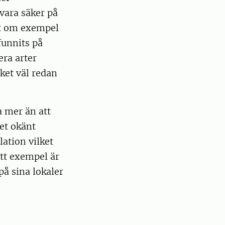
 vara säker på
ott om exempel
funnits på
era arter
cket väl redan
a mer än att
det okänt
lation vilket
tt exempel är
å sina lokaler