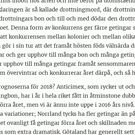
finns inbott hos arten och inte beror på utomståend
klaringen är så kallade drottningmord, där drottni
 drottningars bon och till och med dödar den drot
boet. Denna form av konkurrens ger färre getingar
 att konkurrensen mellan kolonier och mellan olika
 gör i sin tur att det framåt hösten föds välnärda 
ar och ger upphov till många bon och många geting
r upphov till många getingar framåt sensommare
m övervintrar och konkurrerar året därpå, och så hå
rognoserna för 2018? Anticimex, som rycker ut och 
ingbon, har i år i hela riket fått in åtminstone du
rra året, men vi är ännu inte uppe i 2016 års nivå.
 variationer; Norrland tycks ha fler getingar än på 
et ovanligt få getingar förra året och skillnaden mo
s som extra dramatisk. Götaland har generellt sett 