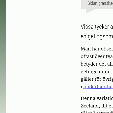
Sidan granska
Vissa tycker a
en getingsom
Man har obser
oftast över tv
betyder det all
getingsomrarna
gäller för övri
i
underfamilje
Denna variatio
Zeeland, dit e