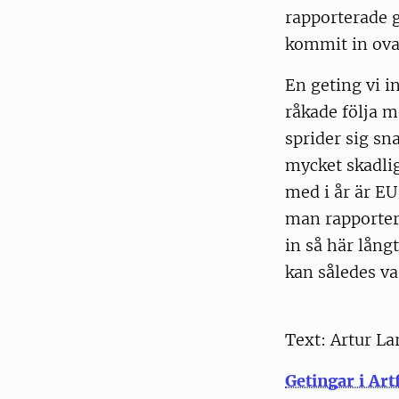
rapporterade g
kommit in ova
En geting vi i
råkade följa m
sprider sig sn
mycket skadlig
med i år är E
man rapporter
in så här lång
kan således var
Text: Artur La
Getingar i Art