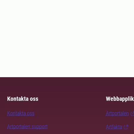
Kontakta oss
Webbapplik
Kontakta oss
Artportalen
Artportalen support
Artfakta