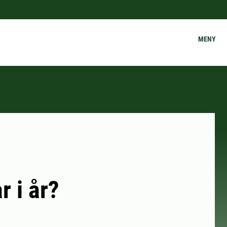
MENY
r i år?