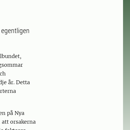
r egentligen
lbundet,
ingsommar
och
je år. Detta
arterna
ven på Nya
m att orsakerna