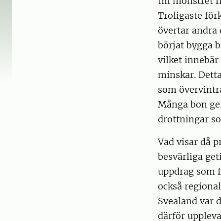
till mönstret 
Troligaste för
övertar andra
börjat bygga 
vilket innebär
minskar. Detta
som övervintr
Många bon ge
drottningar so
Vad visar då p
besvärliga get
uppdrag som fö
också regionala
Svealand var d
därför uppleva