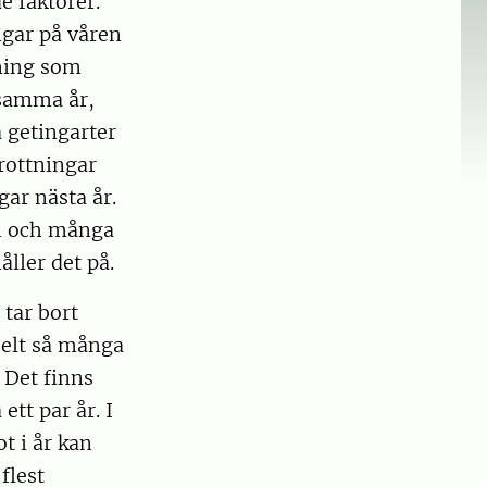
e faktorer.
ngar på våren
tning som
 samma år,
 getingarter
drottningar
ar nästa år.
n och många
ller det på.
tar bort
bbelt så många
 Det finns
ett par år. I
t i år kan
flest