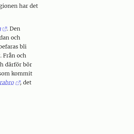
gionen har det
a
. Den
edan och
befaras bli
. Från och
h därför bör
r som kommit
rabro
,
det