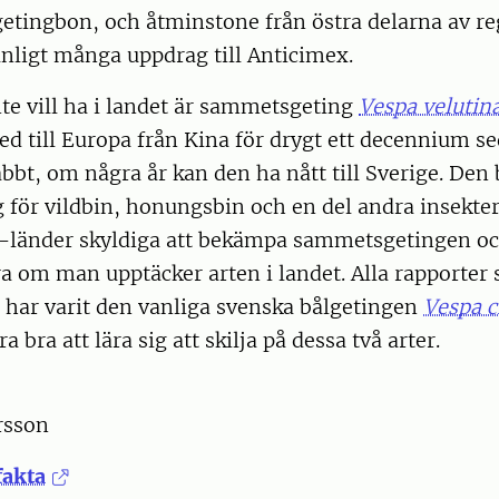
etingbon, och åtminstone från östra delarna av re
nligt många uppdrag till Anticimex.
nte vill ha i landet är sammetsgeting
Vespa velutin
ed till Europa från Kina för drygt ett decennium s
abbt, om några år kan den ha nått till Sverige. Den 
 för vildbin, honungsbin och en del andra insekter
U-länder skyldiga att bekämpa sammetsgetingen oc
a om man upptäcker arten i landet. Alla rapporte
t har varit den vanliga svenska bålgetingen
Vespa c
a bra att lära sig att skilja på dessa två arter.
rsson
fakta