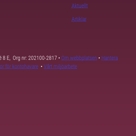
Aktuellt
Artiklar
é 8 E, Org nr: 202100-2817 •
Om webbplatsen
•
Hantera
kor för kontohavare
•
Vårt miljöarbete