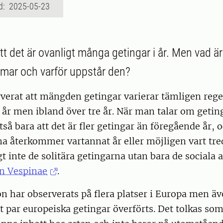
d: 2025-05-23
tt det är ovanligt många getingar i år. Men vad ä
mar och varför uppstår den?
verat att mängden getingar varierar tämligen rege
å år men ibland över tre år. När man talar om get
tså bara att det är fler getingar än föregående år, 
 återkommer vartannat år eller möjligen vart tred
gt inte de solitära getingarna utan bara de sociala 
n Vespinae
.
n har observerats på flera platser i Europa men ä
tt par europeiska getingar överförts. Det tolkas so