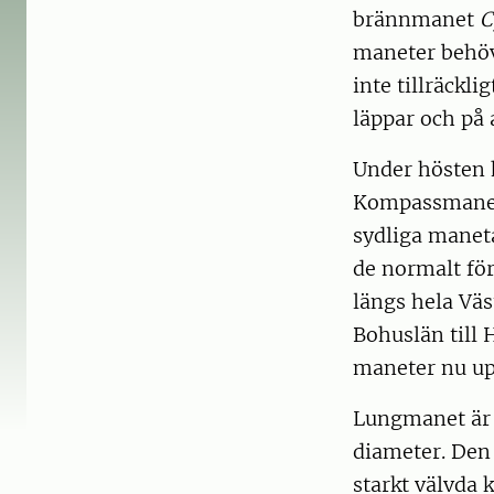
brännmanet
C
maneter behöv
inte tillräckl
läppar och på 
Under hösten h
Kompassman
sydliga maneta
de normalt fö
längs hela Väs
Bohuslän till 
maneter nu upp
Lungmanet är e
diameter. Den
starkt välvda 