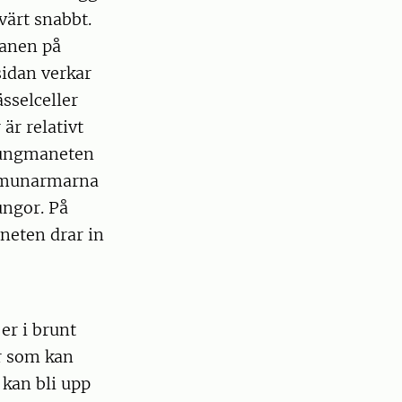
värt snabbt.
ganen på
sidan verkar
ässelceller
är relativt
 Lungmaneten
n munarmarna
lungor. På
neten drar in
er i brunt
r som kan
 kan bli upp