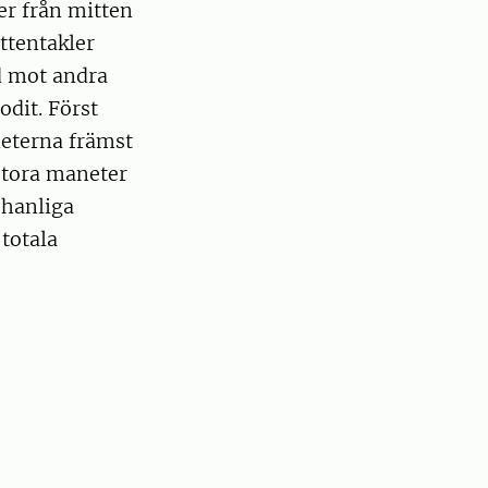
er från mitten
ttentakler
ad mot andra
dit. Först
neterna främst
stora maneter
 hanliga
totala