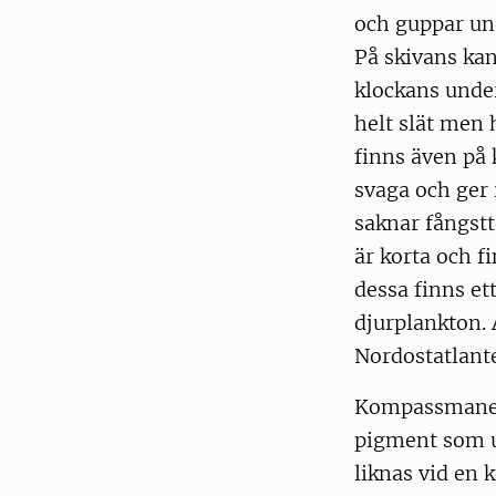
och guppar und
På skivans kan
klockans unde
helt slät men 
finns även på 
svaga och ger 
saknar fångst
är korta och fi
dessa finns et
djurplankton. 
Nordostatlante
Kompassmanete
pigment som u
liknas vid en 