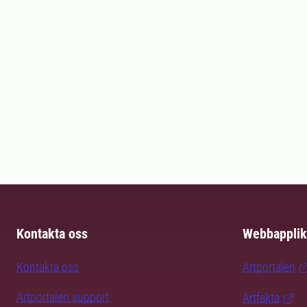
Kontakta oss
Webbapplik
Kontakta oss
Artportalen
Artportalen support
Artfakta