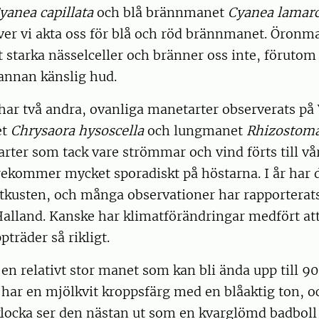
yanea capillata
och blå brännmanet
Cyanea lamarc
er vi akta oss för blå och röd brännmanet. Öronm
igt starka nässelceller och bränner oss inte, föruto
annan känslig hud.
ar två andra, ovanliga manetarter observerats på 
et
Chrysaora hysoscella
och lungmanet
Rhizostom
rter som tack vare strömmar och vind förts till vår
rekommer mycket sporadiskt på höstarna. I år har 
tkusten, och många observationer har rapporterats
Halland. Kanske har klimatförändringar medfört at
träder så rikligt.
n relativt stor manet som kan bli ända upp till 90
 har en mjölkvit kroppsfärg med en blåaktig ton, 
klocka ser den nästan ut som en kvarglömd badboll