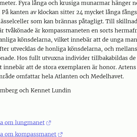
iameter. Fyra långa och krusiga munarmar hänger n
 På kanten av klockan sitter 24 mycket långa fångs
ässelceller som kan brännas påtagligt. Till skilln
r tvåkönade är kompassmaneten en sorts hermafro
anliga könsdelarna, vilket innebär att de unga ma
fter utvecklas de honliga könsdelarna, och mellan
önade. Hos fullt utvuxna individer tillbakabildas de
t innebär att de stora exemplaren är honor. Artens 
råde omfattar hela Atlanten och Medelhavet.
lmberg och Kennet Lundin
kta om lungmanet
akta om kompassmanet