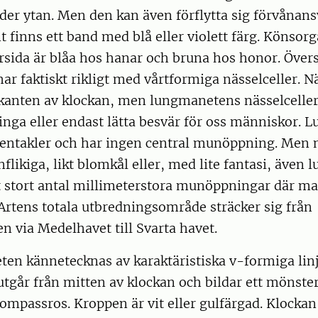
er ytan. Men den kan även förflytta sig förvånans
t finns ett band med blå eller violett färg. Könsor
rsida är blåa hos hanar och bruna hos honor. Över
har faktiskt rikligt med vårtformiga nässelceller. N
kanten av klockan, men lungmanetens nässelceller 
inga eller endast lätta besvär för oss människor.
tentakler och har ingen central munöppning. Me
nflikiga, likt blomkål eller, med lite fantasi, även 
t stort antal millimeterstora munöppningar där ma
Artens totala utbredningsområde sträcker sig från
n via Medelhavet till Svarta havet.
n kännetecknas av karaktäristiska v-formiga linj
tgår från mitten av klockan och bildar ett mönste
kompassros. Kroppen är vit eller gulfärgad. Klockan