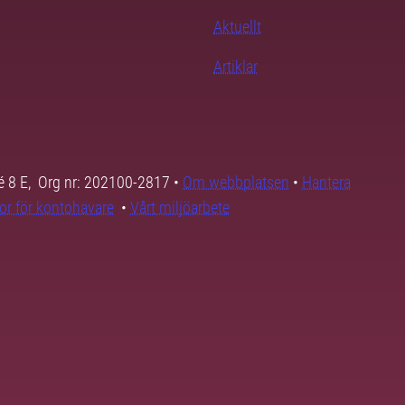
Aktuellt
Artiklar
é 8 E, Org nr: 202100-2817 •
Om webbplatsen
•
Hantera
kor för kontohavare
•
Vårt miljöarbete