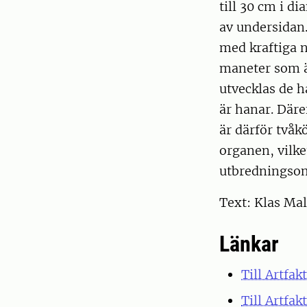
till 30 cm i d
av undersidan.
med kraftiga n
maneter som ä
utvecklas de h
är hanar. Däre
är därför tvåk
organen, vilke
utbredningsom
Text: Klas Ma
Länkar
Till Artfa
Till Artf