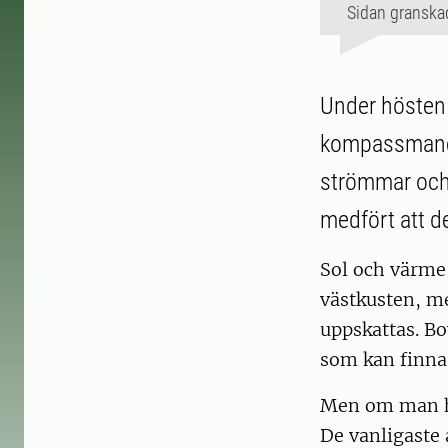
Sidan granska
Under hösten 
kompassmanet
strömmar och v
medfört att d
Sol och värme
västkusten, m
uppskattas. Bo
som kan finnas
Men om man hå
De vanligaste 