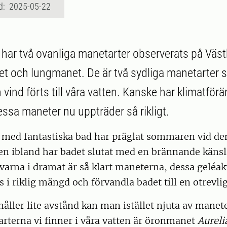
d: 2025-05-22
har två ovanliga manetarter observerats på Väst
 och lungmanet. De är två sydliga manetarter s
ind förts till våra vatten. Kanske har klimatförä
essa maneter nu uppträder så rikligt.
 med fantastiska bad har präglat sommaren vid de
en ibland har badet slutat med en brännande känsl
varna i dramat är så klart maneterna, dessa geléa
 i riklig mängd och förvandla badet till en otrevli
ller lite avstånd kan man istället njuta av manet
arterna vi finner i våra vatten är öronmanet
Aureli