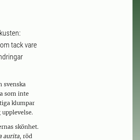
kusten:
om tack vare
ndringar
n svenska
a som inte
ktiga klumpar
g upplevelse.
ernas skönhet.
a aurita
, röd