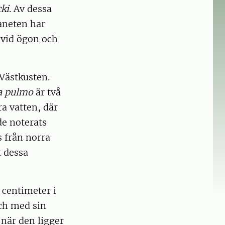
ki
. Av dessa
aneten har
m vid ögon och
Västkusten.
a pulmo
är två
a vatten, där
de noterats
 från norra
t dessa
 centimeter i
och med sin
 när den ligger