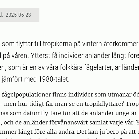
d: 2025-05-23
r som flyttar till tropikerna på vintern återkomme
på våren. Ytterst få individer anländer långt för
, som är en av våra folkkära fågelarter, anlände
e jämfört med 1980-talet.
de fågelpopulationer finns individer som utmanar öd
 men hur tidigt får man se en tropikflyttare? Trop
as som datumflyttare för att de anländer ungefä
, och de anländer förvånansvärt samlat varje vår. Y
mmer långt före alla andra. Det kan ju bero på att 