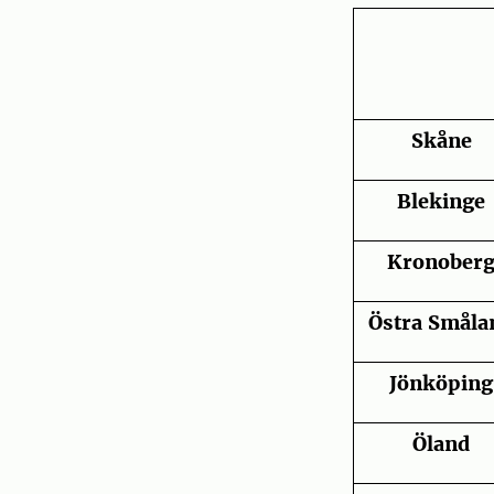
Skåne
Blekinge
Kronober
Östra Småla
Jönköping
Öland