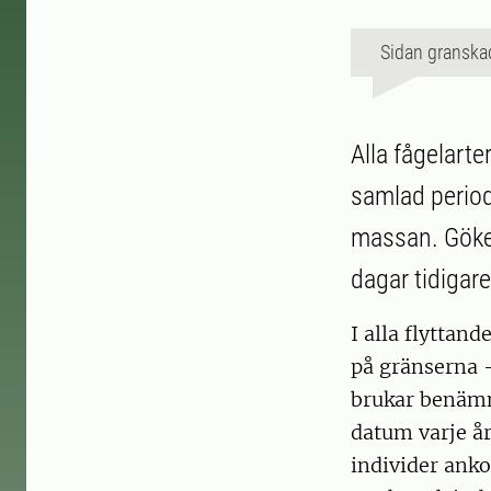
Sidan granska
Alla fågelarte
samlad period 
massan. Göken
dagar tidigar
I alla flyttan
på gränserna –
brukar benämn
datum varje år
individer anko