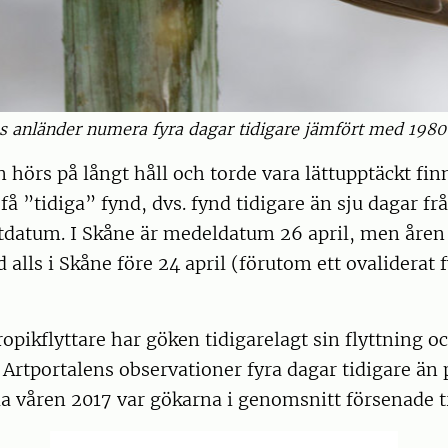
 anländer numera fyra dagar tidigare jämfört med 1980-
n hörs på långt håll och torde vara lättupptäckt fin
få ”tidiga” fynd, dvs. fynd tidigare än sju dagar fr
atum. I Skåne är medeldatum 26 april, men åre
 alls i Skåne före 24 april (förutom ett ovaliderat 
ropikflyttare har göken tidigarelagt sin flyttning o
Artportalens observationer fyra dagar tidigare än 
a våren 2017 var gökarna i genomsnitt försenade t