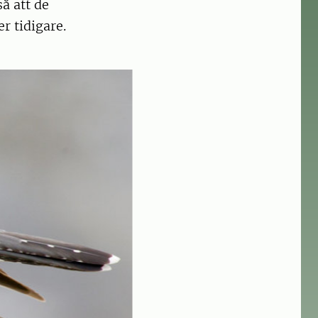
å att de
r tidigare.