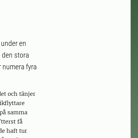
r under en
e den stora
r numera fyra
et och tänjer
ikflyttare
r på samma
tterst få
de haft tur