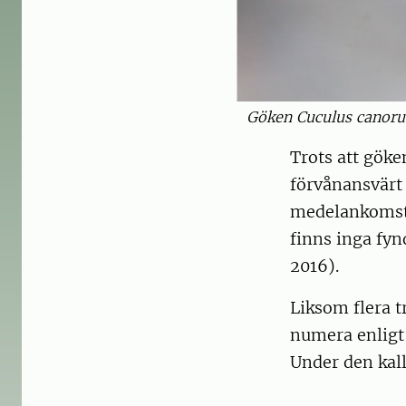
Göken Cuculus canorus
Trots att göke
förvånansvärt 
medelankomstd
finns inga fynd
2016).
Liksom flera t
numera enligt 
Under den kall