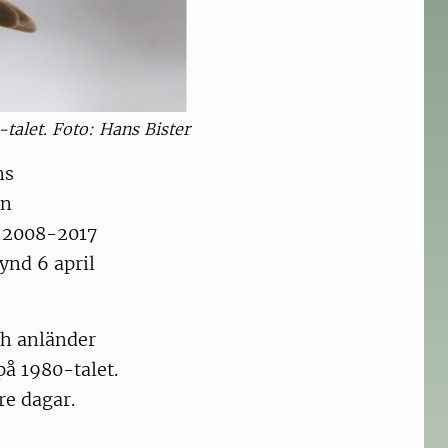
talet. Foto: Hans Bister
ns
ån
n 2008-2017
fynd 6 april
ch anländer
på 1980-talet.
re dagar.