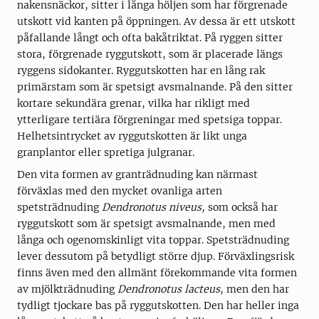
nakensnäckor, sitter i långa höljen som har förgrenade
utskott vid kanten på öppningen. Av dessa är ett utskott
påfallande långt och ofta bakåtriktat. På ryggen sitter
stora, förgrenade ryggutskott, som är placerade längs
ryggens sidokanter. Ryggutskotten har en lång rak
primärstam som är spetsigt avsmalnande. På den sitter
kortare sekundära grenar, vilka har rikligt med
ytterligare tertiära förgreningar med spetsiga toppar.
Helhetsintrycket av ryggutskotten är likt unga
granplantor eller spretiga julgranar.
Den vita formen av granträdnuding kan närmast
förväxlas med den mycket ovanliga arten
spetsträdnuding
Dendronotus niveus,
som också har
ryggutskott som är spetsigt avsmalnande, men med
långa och ogenomskinligt vita toppar. Spetsträdnuding
lever dessutom på betydligt större djup. Förväxlingsrisk
finns även med den allmänt förekommande vita formen
av mjölkträdnuding
Dendronotus lacteus
, men den har
tydligt tjockare bas på ryggutskotten. Den har heller inga