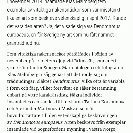
I november 2018 insamlade Klas Malmberg fem
exemplar av vitaktiga nakensnäckor som var misstänkt
lika en art som beskrevs vetenskapligt i april 2017. Kunde
det vara den arten? Ja, det visade sig vara Dendronotus
europaeus, en för Sverige ny art som nu fått namnet
granträdnuding.
Fem vitaktiga nakensnäckor påträffades i början av
november på 12 meters djup vid Brimskär, som är ett
ytterskär utanför Smögen. Marinbiologen och fotografen
Klas Malmberg insåg genast att det rörde sig om
trädnudingar, släktet
Dendronotus
, vilka ofta är variabla
i form och färg, vilket försvårar en säker bestämning
enbart på yttre karaktärsdrag. Några individer
insamlades och sändes till forskarna Tatiana Korshunova
och Alexander Martynov i Moskva, som är
huvudförfattare till den vetenskapliga beskrivningen
av
Dendronotus europaeus
. Arten beskrevs från exemplar
insamlade vid Sognefordens mynning i västra Norge,