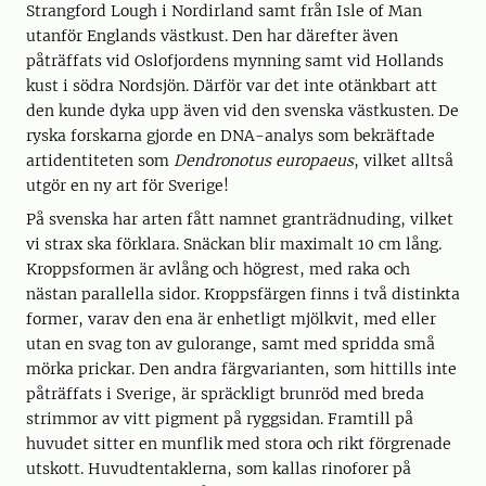
Strangford Lough i Nordirland samt från Isle of Man
utanför Englands västkust. Den har därefter även
påträffats vid Oslofjordens mynning samt vid Hollands
kust i södra Nordsjön. Därför var det inte otänkbart att
den kunde dyka upp även vid den svenska västkusten. De
ryska forskarna gjorde en DNA-analys som bekräftade
artidentiteten som
Dendronotus europaeus
, vilket alltså
utgör en ny art för Sverige!
På svenska har arten fått namnet granträdnuding, vilket
vi strax ska förklara. Snäckan blir maximalt 10 cm lång.
Kroppsformen är avlång och högrest, med raka och
nästan parallella sidor. Kroppsfärgen finns i två distinkta
former, varav den ena är enhetligt mjölkvit, med eller
utan en svag ton av gulorange, samt med spridda små
mörka prickar. Den andra färgvarianten, som hittills inte
påträffats i Sverige, är spräckligt brunröd med breda
strimmor av vitt pigment på ryggsidan. Framtill på
huvudet sitter en munflik med stora och rikt förgrenade
utskott. Huvudtentaklerna, som kallas rinoforer på