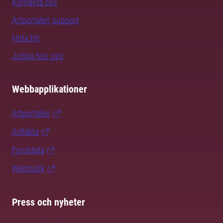
Kontakta oss
Artportalen support
Hitta hit
Jobba hos oss
Webbapplikationer
Artportalen
Artfakta
Fynddata
Webbutik
Press och nyheter