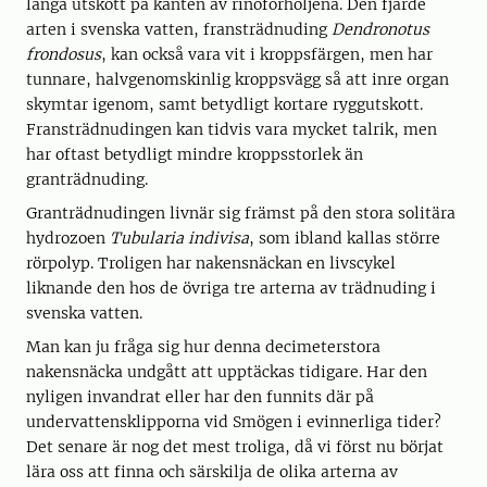
långa utskott på kanten av rinoforhöljena. Den fjärde
arten i svenska vatten, fransträdnuding
Dendronotus
frondosus
, kan också vara vit i kroppsfärgen, men har
tunnare, halvgenomskinlig kroppsvägg så att inre organ
skymtar igenom, samt betydligt kortare ryggutskott.
Fransträdnudingen kan tidvis vara mycket talrik, men
har oftast betydligt mindre kroppsstorlek än
granträdnuding.
Granträdnudingen livnär sig främst på den stora solitära
hydrozoen
Tubularia indivisa
, som ibland kallas större
rörpolyp. Troligen har nakensnäckan en livscykel
liknande den hos de övriga tre arterna av trädnuding i
svenska vatten.
Man kan ju fråga sig hur denna decimeterstora
nakensnäcka undgått att upptäckas tidigare. Har den
nyligen invandrat eller har den funnits där på
undervattensklipporna vid Smögen i evinnerliga tider?
Det senare är nog det mest troliga, då vi först nu börjat
lära oss att finna och särskilja de olika arterna av